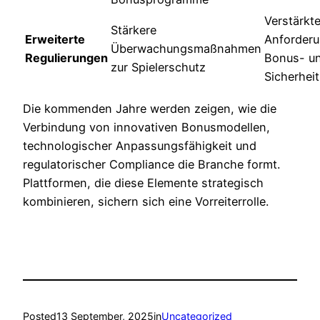
Verstärkt
Stärkere
Erweiterte
Anforder
Überwachungsmaßnahmen
Regulierungen
Bonus- u
zur Spielerschutz
Sicherhei
Die kommenden Jahre werden zeigen, wie die
Verbindung von innovativen Bonusmodellen,
technologischer Anpassungsfähigkeit und
regulatorischer Compliance die Branche formt.
Plattformen, die diese Elemente strategisch
kombinieren, sichern sich eine Vorreiterrolle.
Posted
13 September, 2025
in
Uncategorized