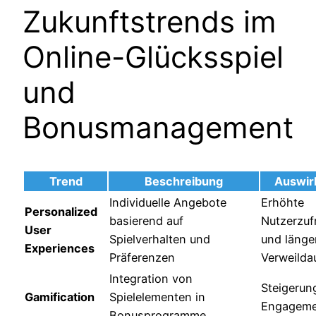
Zukunftstrends im
Online-Glücksspiel
und
Bonusmanagement
Trend
Beschreibung
Auswir
Individuelle Angebote
Erhöhte
Personalized
basierend auf
Nutzerzuf
User
Spielverhalten und
und länge
Experiences
Präferenzen
Verweilda
Integration von
Steigerun
Gamification
Spielelementen in
Engageme
Bonusprogramme