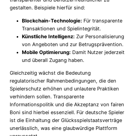
gestalten. Beispiele hierfür sind:
Blockchain-Technologie:
Für transparente
Transaktionen und Spielintegrität.
Künstliche Intelligenz:
Zur Personalisierung
von Angeboten und zur Betrugsprävention.
Mobile Optimierung:
Damit Nutzer jederzeit
und überall Zugang haben.
Gleichzeitig wächst die Bedeutung
regulatorischer Rahmenbedingungen, die den
Spielerschutz erhöhen und unlautere Praktiken
verhindern sollen. Transparente
Informationspolitik und die Akzeptanz von fairen
Boni sind hierbei essenziell. Für deutsche Spieler
ist die Einhaltung der Glücksspielstaatsverträge
unerlässlich, was eine glaubwürdige Plattform
voraussetzt.