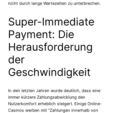
nicht durch lange Wartezeiten zu unterbrechen.
Super-Immediate
Payment: Die
Herausforderung
der
Geschwindigkeit
In den letzten Jahren wurde deutlich, dass eine
immer kürzere Zahlungsabwicklung den
Nutzerkomfort erheblich steigert. Einige Online-
Casinos werben mit “Zahlungen innerhalb von