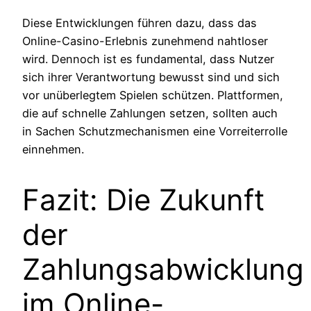
Diese Entwicklungen führen dazu, dass das
Online-Casino-Erlebnis zunehmend nahtloser
wird. Dennoch ist es fundamental, dass Nutzer
sich ihrer Verantwortung bewusst sind und sich
vor unüberlegtem Spielen schützen. Plattformen,
die auf schnelle Zahlungen setzen, sollten auch
in Sachen Schutzmechanismen eine Vorreiterrolle
einnehmen.
Fazit: Die Zukunft
der
Zahlungsabwicklung
im Online-