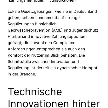
Zahlungsmethoden
Jurisdiktionen
Lokale Gesetzgebungen, wie sie in Deutschland
gelten, setzen zunehmend auf strenge
Regulierungen hinsichtlich
Geldwäscheprävention (AML) und Jugendschutz.
Hierbei sind innovative Zahlungsoptionen
gefragt, die sowohl den Compliance-
Anforderungen entsprechen als auch den
Komfort der Nutzer im Blick behalten. Die
Schnittstelle zwischen Innovation und
Regulierung ist derzeit ein dynamischer Hotspot
in der Branche.
Technische
Innovationen hinter