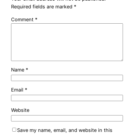
Required fields are marked
*
Comment
*
Name
*
Email
*
Website
Save my name, email, and website in this