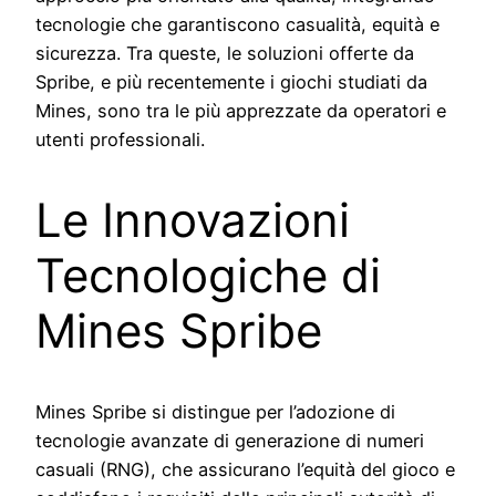
tecnologie che garantiscono casualità, equità e
sicurezza. Tra queste, le soluzioni offerte da
Spribe, e più recentemente i giochi studiati da
Mines, sono tra le più apprezzate da operatori e
utenti professionali.
Le Innovazioni
Tecnologiche di
Mines Spribe
Mines Spribe si distingue per l’adozione di
tecnologie avanzate di generazione di numeri
casuali (RNG), che assicurano l’equità del gioco e