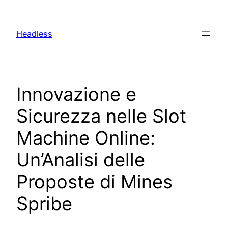
Skip
to
Headless
content
Innovazione e
Sicurezza nelle Slot
Machine Online:
Un’Analisi delle
Proposte di Mines
Spribe