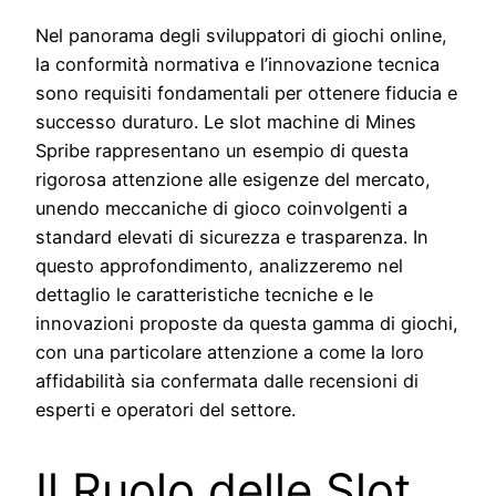
Nel panorama degli sviluppatori di giochi online,
la conformità normativa e l’innovazione tecnica
sono requisiti fondamentali per ottenere fiducia e
successo duraturo. Le slot machine di Mines
Spribe rappresentano un esempio di questa
rigorosa attenzione alle esigenze del mercato,
unendo meccaniche di gioco coinvolgenti a
standard elevati di sicurezza e trasparenza. In
questo approfondimento, analizzeremo nel
dettaglio le caratteristiche tecniche e le
innovazioni proposte da questa gamma di giochi,
con una particolare attenzione a come la loro
affidabilità sia confermata dalle recensioni di
esperti e operatori del settore.
Il Ruolo delle Slot