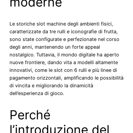
moderne
Le storiche slot machine degli ambienti fisici,
caratterizzate da tre rulli e iconografie di frutta,
sono state configurate e perfezionate nel corso
degli anni, mantenendo un forte appeal
nostalgico. Tuttavia, il mondo digitale ha aperto
nuove frontiere, dando vita a modelli altamente
innovativi, come le slot con 6 rulli e più linee di
pagamento orizzontali, amplificando le possibilità
di vincita e migliorando la dinamicità
dell’esperienza di gioco.
Perché
l’introduzione del