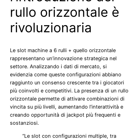
rullo orizzontale è
rivoluzionaria
Le slot machine a 6 rulli + quello orizzontale
rappresentano un’innovazione strategica nel
settore. Analizzando i dati di mercato, si
evidenzia come queste configurazioni abbiano
raggiunto un consenso crescente tra i giocatori
più coinvolti e competitivi. La presenza di un rullo
orizzontale permette di attivare combinazioni di
vincita su più livelli, aumentando l’interattività e
creando opportunità di jackpot più frequenti e
sostanziosi.
“Le slot con configurazioni multiple, tra