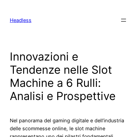
Skip
to
Headless
content
Innovazioni e
Tendenze nelle Slot
Machine a 6 Rulli:
Analisi e Prospettive
Nel panorama del gaming digitale e dell’industria
delle scommesse online, le slot machine
rappresentano uno dei pilastri fondamentali