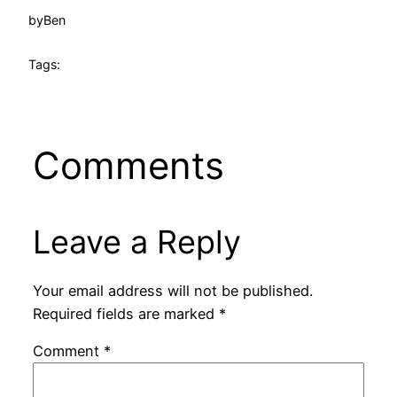
by
Ben
Tags:
Comments
Leave a Reply
Your email address will not be published.
Required fields are marked
*
Comment
*