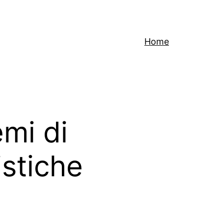
Home
emi di
istiche