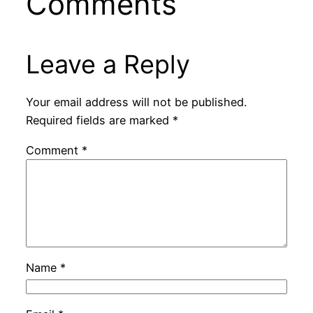
Comments
Leave a Reply
Your email address will not be published.
Required fields are marked
*
Comment
*
Name
*