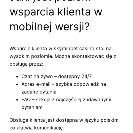
wsparcia klienta w
mobilnej wersji?
Wsparcie klienta w skyrainbet casino stoi na
wysokim poziomie. Można skontaktować się z
obsługą przez:
Czat na żywo – dostępny 24/7
Adres e-mail – szybka odpowiedź na
zadane pytania
FAQ – sekcja z najczęściej zadawanymi
pytaniami
Obsługa klienta jest dostępna w języku polskim,
co ułatwia komunikację.