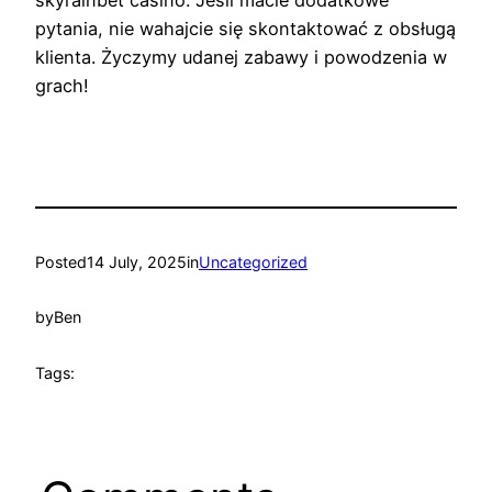
skyrainbet casino. Jeśli macie dodatkowe
pytania, nie wahajcie się skontaktować z obsługą
klienta. Życzymy udanej zabawy i powodzenia w
grach!
Posted
14 July, 2025
in
Uncategorized
by
Ben
Tags: