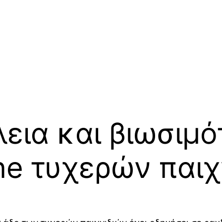
ια και βιωσιμό
ne τυχερών παιχ