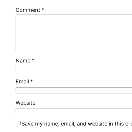
Comment
*
Name
*
Email
*
Website
Save my name, email, and website in this b