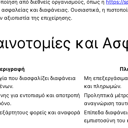
οποίηση από διεθνείς οργανισμούς, όπως η
https://s
ασφαλείας και διαφάνειας. Ουσιαστικά, η πιστοποί
 αξιοπιστία της επιχείρησης.
αινοτομίες και Ασ
εριγραφή
Πλ
ία που διασφαλίζει διαφάνεια
Μη επεξεργάσιμα 
ένων.
και πληρωμών.
νης για εντοπισμό και αποτροπή
Προληπτικά μέτρα
ρόνο.
αναγνώριση ταυτ
νεξάρτητους φορείς και αναφορά
Επίπεδα διαφάνει
εμπιστοσύνη του