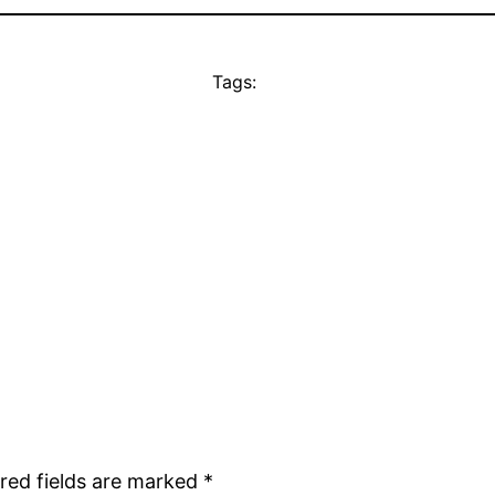
Tags:
red fields are marked
*