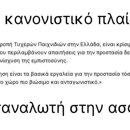
 κανονιστικό πλαί
ροπή Τυχερών Παιχνιδιών στην Ελλάδα, είναι κρίσι
που περιλαμβάνουν απαιτήσεις για την προστασία δ
νίσχυση της εμπιστοσύνης.
ηση είναι τα βασικά εργαλεία για την προστασία τό
το χώρο πιο βιώσιμο και ανταγωνιστικό.»
ταναλωτή στην ασ