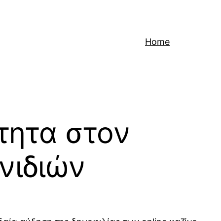
Home
τητα στον
νιδιών