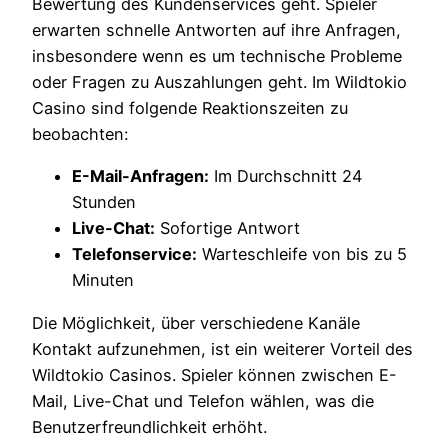
Bewertung des Kundenservices geht. Spieler
erwarten schnelle Antworten auf ihre Anfragen,
insbesondere wenn es um technische Probleme
oder Fragen zu Auszahlungen geht. Im Wildtokio
Casino sind folgende Reaktionszeiten zu
beobachten:
E-Mail-Anfragen:
Im Durchschnitt 24
Stunden
Live-Chat:
Sofortige Antwort
Telefonservice:
Warteschleife von bis zu 5
Minuten
Die Möglichkeit, über verschiedene Kanäle
Kontakt aufzunehmen, ist ein weiterer Vorteil des
Wildtokio Casinos. Spieler können zwischen E-
Mail, Live-Chat und Telefon wählen, was die
Benutzerfreundlichkeit erhöht.