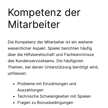
Kompetenz der
Mitarbeiter
Die Kompetenz der Mitarbeiter ist ein weiterer
wesentlicher Aspekt. Spieler berichten häufig
über die Hilfsbereitschaft und Fachkenntnisse
des Kundenserviceteams. Die häufigsten
Themen, bei denen Unterstützung benötigt wird,
umfassen:
Probleme mit Einzahlungen und
Auszahlungen
Technische Schwierigkeiten mit Spielen
Fragen zu Bonusbedingungen