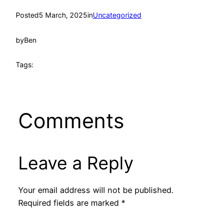
Posted
5 March, 2025
in
Uncategorized
by
Ben
Tags:
Comments
Leave a Reply
Your email address will not be published.
Required fields are marked
*