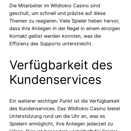
Die Mitarbeiter im Wildtokio Casino sind
geschult, um schnell und präzise auf diese
Themen zu reagieren. Viele Spieler heben hervor,
dass ihre Anliegen in der Regel in einem einzigen
Kontakt gelöst werden konnten, was die
Effizienz des Supports unterstreicht.
Verfügbarkeit des
Kundenservices
Ein weiterer wichtiger Punkt ist die Verfügbarkeit
des Kundenservices. Das Wildtokio Casino bietet
Unterstützung rund um die Uhr an, was es
Spielern ermöglicht, ihre Anliegen jederzeit zu