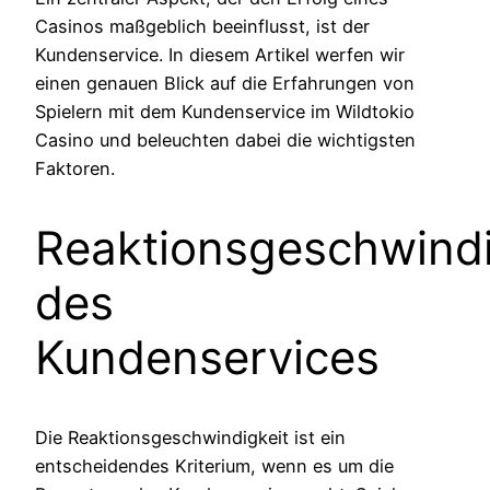
Casinos maßgeblich beeinflusst, ist der
Kundenservice. In diesem Artikel werfen wir
einen genauen Blick auf die Erfahrungen von
Spielern mit dem Kundenservice im Wildtokio
Casino und beleuchten dabei die wichtigsten
Faktoren.
Reaktionsgeschwindi
des
Kundenservices
Die Reaktionsgeschwindigkeit ist ein
entscheidendes Kriterium, wenn es um die