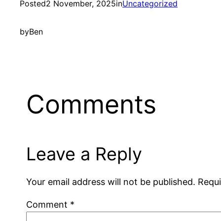
Posted
2 November, 2025
in
Uncategorized
by
Ben
Comments
Leave a Reply
Your email address will not be published.
Requi
Comment
*