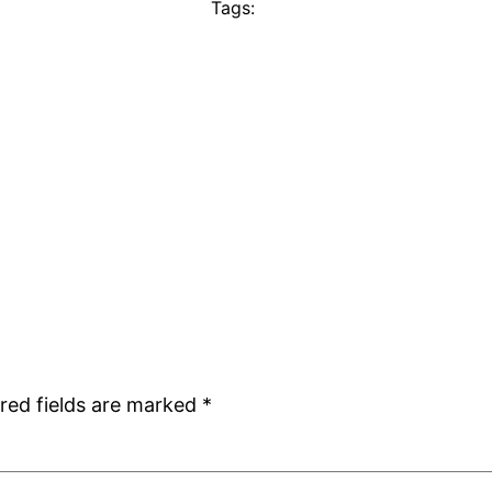
Tags:
red fields are marked
*