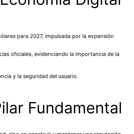
 dólares para 2027, impulsada por la expansión
ias oficiales, evidenciando la importancia de la
ncia y la seguridad del usuario.
Pilar Fundamental