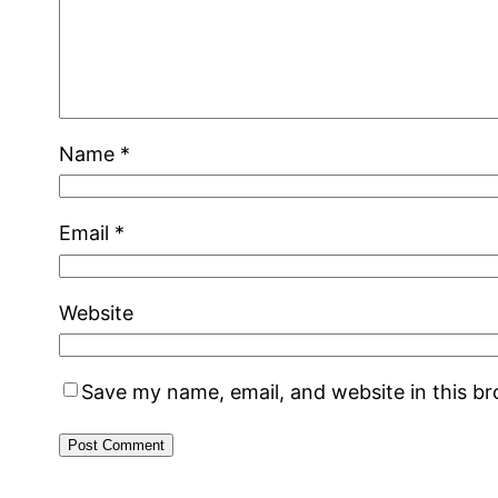
Name
*
Email
*
Website
Save my name, email, and website in this b