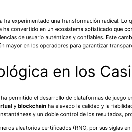
ínea ha experimentado una transformación radical. Lo 
 se ha convertido en un ecosistema sofisticado que c
ncias de usuario auténticas y confiables. Este cambi
n mayor en los operadores para garantizar transpare
lógica en los Casi
 ha permitido el desarrollo de plataformas de juego en
irtual
y
blockchain
ha elevado la calidad y la fiabilid
s instantáneas y un doble control de los resultados, 
eros aleatorios certificados (RNG, por sus siglas en 