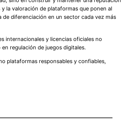
dad, sino en construir y mantener una reputación
s y la valoración de plataformas que ponen al
ia de diferenciación en un sector cada vez más
 internacionales y licencias oficiales no
o en regulación de juegos digitales.
omo plataformas responsables y confiables,