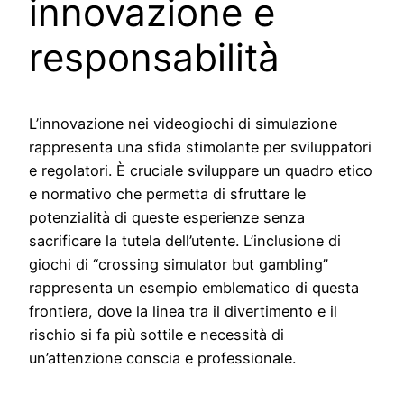
innovazione e
responsabilità
L’innovazione nei videogiochi di simulazione
rappresenta una sfida stimolante per sviluppatori
e regolatori. È cruciale sviluppare un quadro etico
e normativo che permetta di sfruttare le
potenzialità di queste esperienze senza
sacrificare la tutela dell’utente. L’inclusione di
giochi di “crossing simulator but gambling”
rappresenta un esempio emblematico di questa
frontiera, dove la linea tra il divertimento e il
rischio si fa più sottile e necessità di
un’attenzione conscia e professionale.