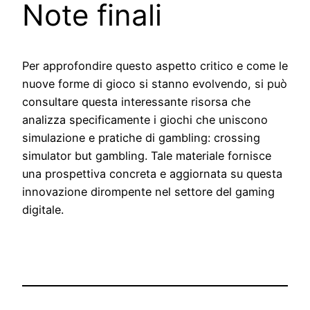
Note finali
Per approfondire questo aspetto critico e come le
nuove forme di gioco si stanno evolvendo, si può
consultare questa interessante risorsa che
analizza specificamente i giochi che uniscono
simulazione e pratiche di gambling: crossing
simulator but gambling. Tale materiale fornisce
una prospettiva concreta e aggiornata su questa
innovazione dirompente nel settore del gaming
digitale.