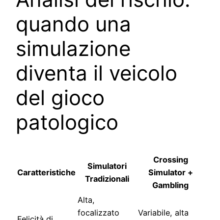
quando una
simulazione
diventa il veicolo
del gioco
patologico
Crossing
Simulatori
Caratteristiche
Simulator +
Tradizionali
Gambling
Alta,
focalizzato
Variabile, alta
Felicità di