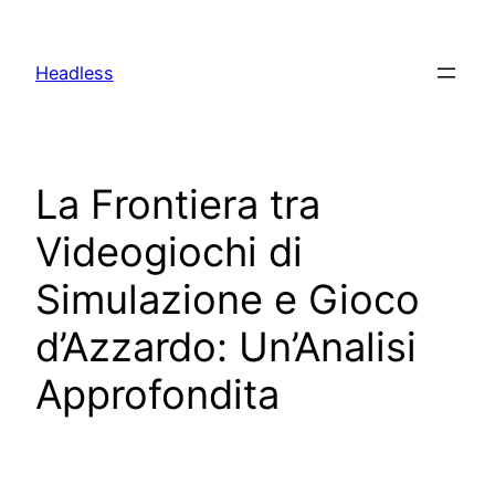
Skip
to
Headless
content
La Frontiera tra
Videogiochi di
Simulazione e Gioco
d’Azzardo: Un’Analisi
Approfondita