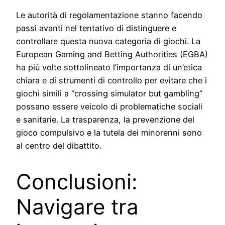
Le autorità di regolamentazione stanno facendo
passi avanti nel tentativo di distinguere e
controllare questa nuova categoria di giochi. La
European Gaming and Betting Authorities (EGBA)
ha più volte sottolineato l’importanza di un’etica
chiara e di strumenti di controllo per evitare che i
giochi simili a “crossing simulator but gambling”
possano essere veicolo di problematiche sociali
e sanitarie. La trasparenza, la prevenzione del
gioco compulsivo e la tutela dei minorenni sono
al centro del dibattito.
Conclusioni:
Navigare tra