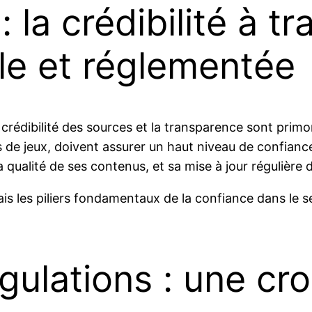
 la crédibilité à tr
ble et réglementée
crédibilité des sources et la transparence sont primor
s de jeux, doivent assurer un haut niveau de confiance
la qualité de ses contenus, et sa mise à jour régulièr
ais les piliers fondamentaux de la confiance dans le s
égulations : une cr