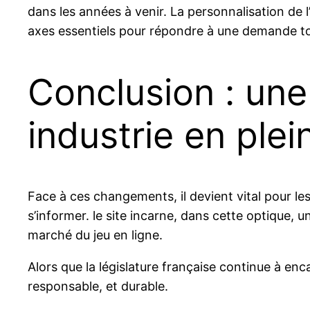
dans les années à venir. La personnalisation de l’
axes essentiels pour répondre à une demande to
Conclusion : une
industrie en ple
Face à ces changements, il devient vital pour l
s’informer. le site incarne, dans cette optique, u
marché du jeu en ligne.
Alors que la législature française continue à enc
responsable, et durable.