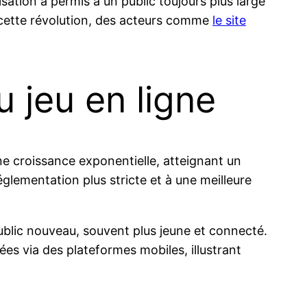
ation a permis à un public toujours plus large
 cette révolution, des acteurs comme
le site
 jeu en ligne
ne croissance exponentielle, atteignant un
réglementation plus stricte et à une meilleure
public nouveau, souvent plus jeune et connecté.
es via des plateformes mobiles, illustrant