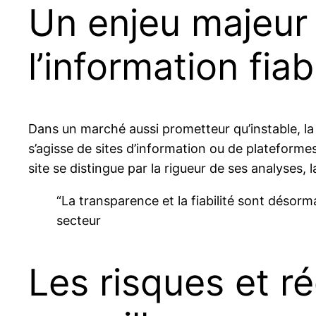
Un enjeu majeur :
l’information fia
Dans un marché aussi prometteur qu’instable, la 
s’agisse de sites d’information ou de plateforme
site se distingue par la rigueur de ses analyses, 
“La transparence et la fiabilité sont désorm
secteur
Les risques et r