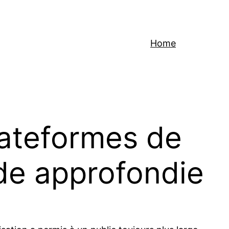
Home
lateformes de
ude approfondie