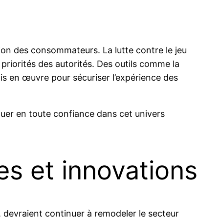
ion des consommateurs. La lutte contre le jeu
 priorités des autorités. Des outils comme la
mis en œuvre pour sécuriser l’expérience des
iguer en toute confiance dans cet univers
es et innovations
ain, devraient continuer à remodeler le secteur