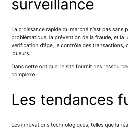
surveillance
La croissance rapide du marché n’est pas sans p
problématique, la prévention de la fraude, et la 
vérification d’âge, le contrôle des transactions,
joueurs.
Dans cette optique, le site fournit des ressource
complexe.
Les tendances fu
Les innovations technologiques, telles que la réali