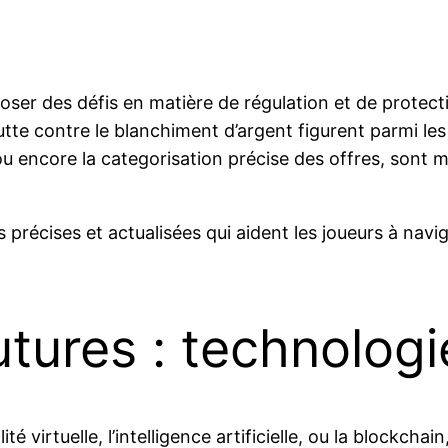
oser des défis en matière de régulation et de protect
lutte contre le blanchiment d’argent figurent parmi les
 ou encore la categorisation précise des offres, sont 
s précises et actualisées qui aident les joueurs à nav
tures : technologi
té virtuelle, l’intelligence artificielle, ou la blockch