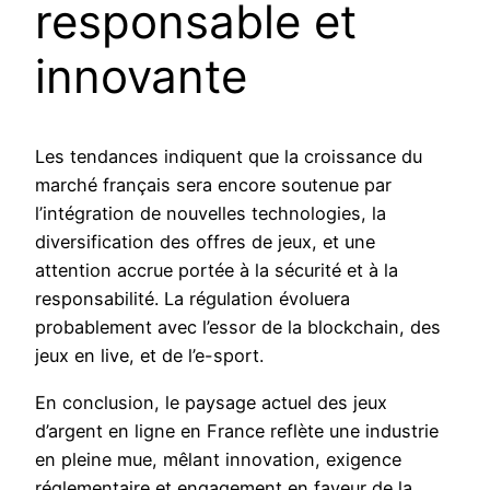
responsable et
innovante
Les tendances indiquent que la croissance du
marché français sera encore soutenue par
l’intégration de nouvelles technologies, la
diversification des offres de jeux, et une
attention accrue portée à la sécurité et à la
responsabilité. La régulation évoluera
probablement avec l’essor de la blockchain, des
jeux en live, et de l’e-sport.
En conclusion, le paysage actuel des jeux
d’argent en ligne en France reflète une industrie
en pleine mue, mêlant innovation, exigence
réglementaire et engagement en faveur de la