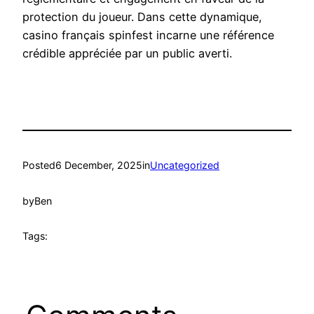
protection du joueur. Dans cette dynamique,
casino français spinfest incarne une référence
crédible appréciée par un public averti.
Posted
6 December, 2025
in
Uncategorized
by
Ben
Tags: