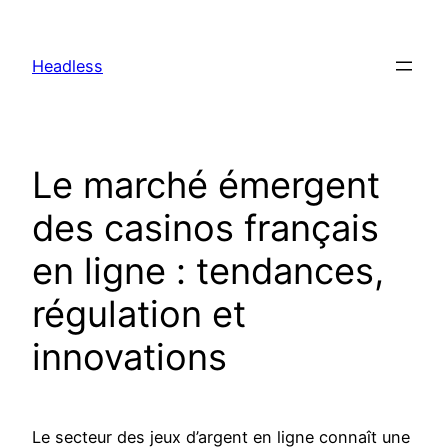
Skip
to
Headless
content
Le marché émergent
des casinos français
en ligne : tendances,
régulation et
innovations
Le secteur des jeux d’argent en ligne connaît une