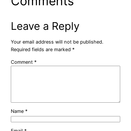
Comments
Leave a Reply
Your email address will not be published.
Required fields are marked
*
Comment
*
Name
*
Email
*