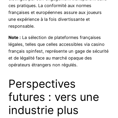
ces pratiques. La conformité aux normes
françaises et européennes assure aux joueurs
une expérience à la fois divertissante et
responsable.
Note :
La sélection de plateformes françaises
légales, telles que celles accessibles via casino
français spinfest, représente un gage de sécurité
et de légalité face au marché opaque des
opérateurs étrangers non régulés.
Perspectives
futures : vers une
industrie plus