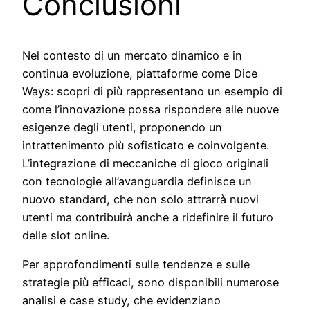
Conclusioni
Nel contesto di un mercato dinamico e in
continua evoluzione, piattaforme come Dice
Ways: scopri di più rappresentano un esempio di
come l’innovazione possa rispondere alle nuove
esigenze degli utenti, proponendo un
intrattenimento più sofisticato e coinvolgente.
L’integrazione di meccaniche di gioco originali
con tecnologie all’avanguardia definisce un
nuovo standard, che non solo attrarrà nuovi
utenti ma contribuirà anche a ridefinire il futuro
delle slot online.
Per approfondimenti sulle tendenze e sulle
strategie più efficaci, sono disponibili numerose
analisi e case study, che evidenziano