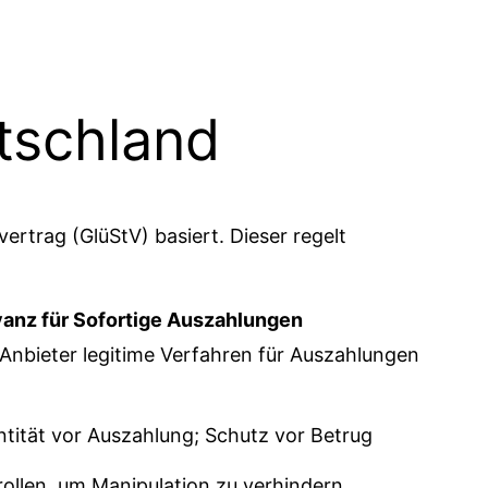
tschland
rtrag (GlüStV) basiert. Dieser regelt
anz für Sofortige Auszahlungen
 Anbieter legitime Verfahren für Auszahlungen
entität vor Auszahlung; Schutz vor Betrug
rollen, um Manipulation zu verhindern