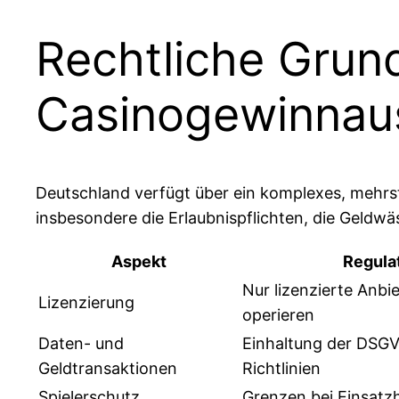
Rechtliche Grund
Casinogewinnaus
Deutschland verfügt über ein komplexes, mehrst
insbesondere die Erlaubnispflichten, die Geldwä
Aspekt
Regula
Nur lizenzierte Anbi
Lizenzierung
operieren
Daten- und
Einhaltung der DSGV
Geldtransaktionen
Richtlinien
Spielerschutz
Grenzen bei Einsatz