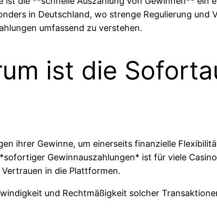
e ist die **schnelle Auszahlung von Gewinnen** ein e
sonders in Deutschland, wo strenge Regulierung und Ve
ahlungen umfassend zu verstehen.
um ist die Sofort
ihrer Gewinne, um einerseits finanzielle Flexibilitä
*sofortiger Gewinnauszahlungen* ist für viele Casino
Vertrauen in die Plattformen.
hwindigkeit und Rechtmäßigkeit solcher Transaktionen