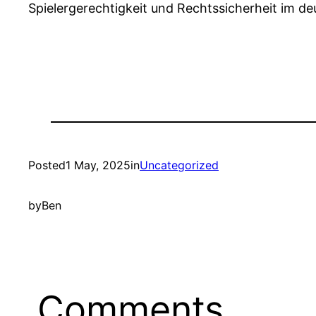
Spielergerechtigkeit und Rechtssicherheit im d
Posted
1 May, 2025
in
Uncategorized
by
Ben
Comments