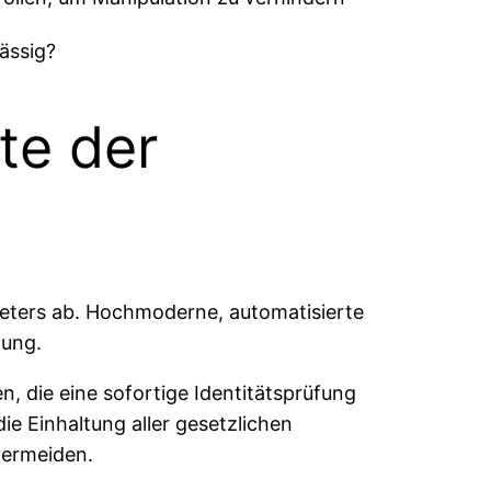
ässig?
te der
bieters ab. Hochmoderne, automatisierte
tung.
 die eine sofortige Identitätsprüfung
e Einhaltung aller gesetzlichen
vermeiden.