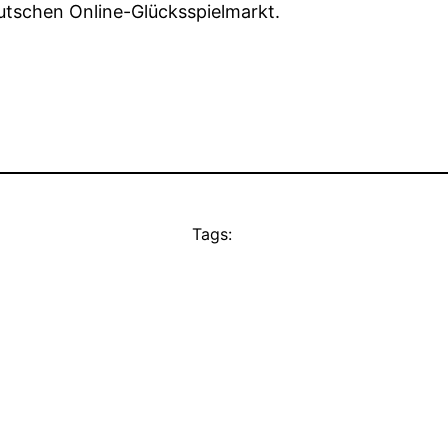
eutschen Online-Glücksspielmarkt.
Tags: