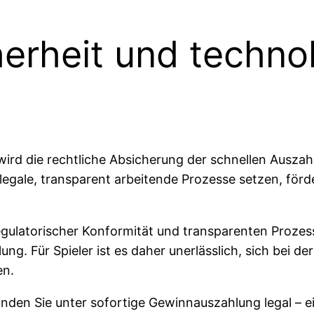
herheit und techno
st, wird die rechtliche Absicherung der schnellen Au
legale, transparent arbeitende Prozesse setzen, förd
gulatorischer Konformität und transparenten Prozess
ng. Für Spieler ist es daher unerlässlich, sich bei de
en.
inden Sie unter sofortige Gewinnauszahlung legal – e