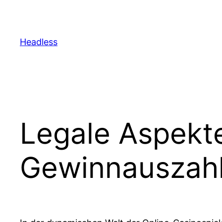
Skip
to
content
Headless
Legale Aspekte
Gewinnauszahl