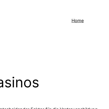
Home
asinos