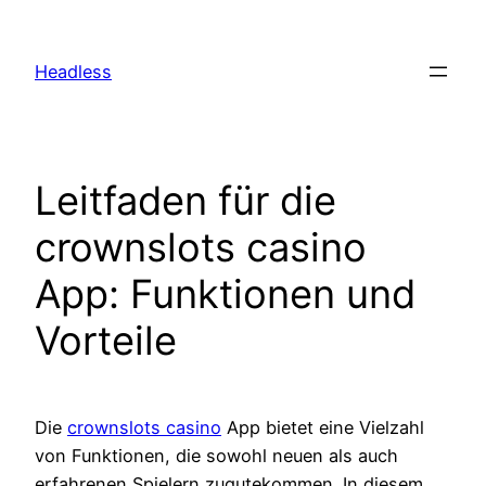
Skip
to
Headless
content
Leitfaden für die
crownslots casino
App: Funktionen und
Vorteile
Die
crownslots casino
App bietet eine Vielzahl
von Funktionen, die sowohl neuen als auch
erfahrenen Spielern zugutekommen. In diesem