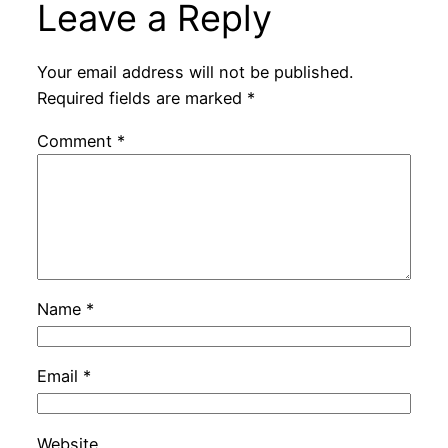
Leave a Reply
Your email address will not be published.
Required fields are marked
*
Comment
*
Name
*
Email
*
Website