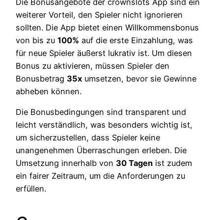
Die Bonusangebote der crownslots App sind ein
weiterer Vorteil, den Spieler nicht ignorieren
sollten. Die App bietet einen Willkommensbonus
von bis zu
100%
auf die erste Einzahlung, was
für neue Spieler äußerst lukrativ ist. Um diesen
Bonus zu aktivieren, müssen Spieler den
Bonusbetrag
35x
umsetzen, bevor sie Gewinne
abheben können.
Die Bonusbedingungen sind transparent und
leicht verständlich, was besonders wichtig ist,
um sicherzustellen, dass Spieler keine
unangenehmen Überraschungen erleben. Die
Umsetzung innerhalb von
30 Tagen
ist zudem
ein fairer Zeitraum, um die Anforderungen zu
erfüllen.