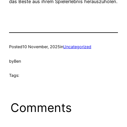
das Beste aus ihrem Spielerlebnis herauszuholen.
Posted
10 November, 2025
in
Uncategorized
by
Ben
Tags:
Comments