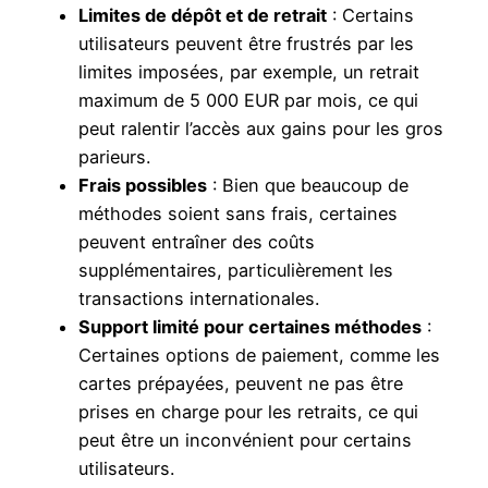
Limites de dépôt et de retrait
: Certains
utilisateurs peuvent être frustrés par les
limites imposées, par exemple, un retrait
maximum de 5 000 EUR par mois, ce qui
peut ralentir l’accès aux gains pour les gros
parieurs.
Frais possibles
: Bien que beaucoup de
méthodes soient sans frais, certaines
peuvent entraîner des coûts
supplémentaires, particulièrement les
transactions internationales.
Support limité pour certaines méthodes
:
Certaines options de paiement, comme les
cartes prépayées, peuvent ne pas être
prises en charge pour les retraits, ce qui
peut être un inconvénient pour certains
utilisateurs.