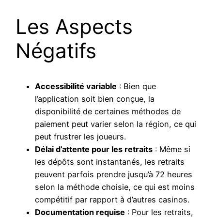
Les Aspects
Négatifs
Accessibilité variable
: Bien que
l’application soit bien conçue, la
disponibilité de certaines méthodes de
paiement peut varier selon la région, ce qui
peut frustrer les joueurs.
Délai d’attente pour les retraits
: Même si
les dépôts sont instantanés, les retraits
peuvent parfois prendre jusqu’à 72 heures
selon la méthode choisie, ce qui est moins
compétitif par rapport à d’autres casinos.
Documentation requise
: Pour les retraits,