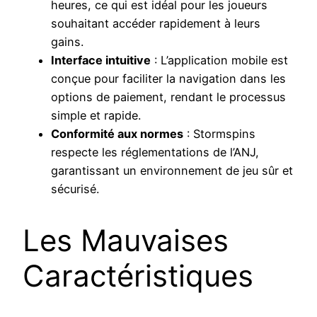
heures, ce qui est idéal pour les joueurs
souhaitant accéder rapidement à leurs
gains.
Interface intuitive
: L’application mobile est
conçue pour faciliter la navigation dans les
options de paiement, rendant le processus
simple et rapide.
Conformité aux normes
: Stormspins
respecte les réglementations de l’ANJ,
garantissant un environnement de jeu sûr et
sécurisé.
Les Mauvaises
Caractéristiques