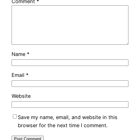
Comment
*
Name
*
Email
*
Website
Save my name, email, and website in this
browser for the next time I comment.