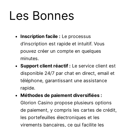
Les Bonnes
Inscription facile :
Le processus
d’inscription est rapide et intuitif. Vous
pouvez créer un compte en quelques
minutes.
Support client réactif :
Le service client est
disponible 24/7 par chat en direct, email et
téléphone, garantissant une assistance
rapide.
Méthodes de paiement diversifiées :
Glorion Casino propose plusieurs options
de paiement, y compris les cartes de crédit,
les portefeuilles électroniques et les
virements bancaires, ce qui facilite les