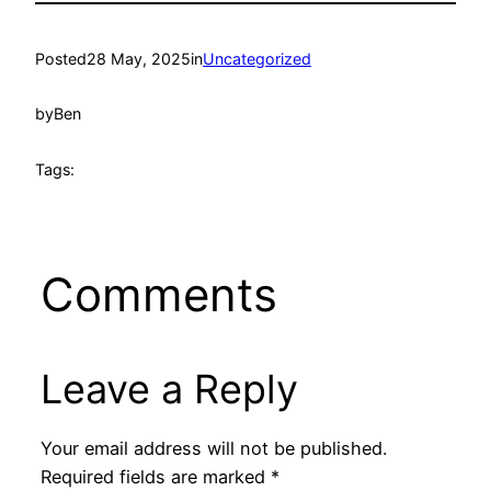
Posted
28 May, 2025
in
Uncategorized
by
Ben
Tags:
Comments
Leave a Reply
Your email address will not be published.
Required fields are marked
*