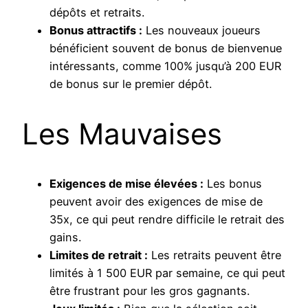
dépôts et retraits.
Bonus attractifs :
Les nouveaux joueurs
bénéficient souvent de bonus de bienvenue
intéressants, comme 100% jusqu’à 200 EUR
de bonus sur le premier dépôt.
Les Mauvaises
Exigences de mise élevées :
Les bonus
peuvent avoir des exigences de mise de
35x, ce qui peut rendre difficile le retrait des
gains.
Limites de retrait :
Les retraits peuvent être
limités à 1 500 EUR par semaine, ce qui peut
être frustrant pour les gros gagnants.