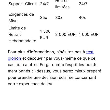
Heures
Support Client
24/7
24/7
limitées
Exigences de
35x
30x
40x
Mise
Limite de
1 500
Retrait
2 000 EUR
1 000 EUR
EUR
Hebdomadaire
Pour plus d’informations, n’hésitez pas à
test
glorion
et découvrir par vous-même ce que ce
casino a à offrir. En gardant à l’esprit les points
mentionnés ci-dessus, vous serez mieux préparé
pour prendre une décision éclairée concernant
votre expérience de jeu.