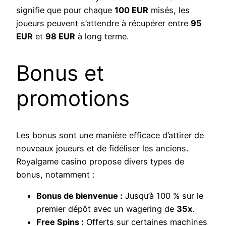
signifie que pour chaque
100 EUR
misés, les
joueurs peuvent s’attendre à récupérer entre
95
EUR
et
98 EUR
à long terme.
Bonus et
promotions
Les bonus sont une manière efficace d’attirer de
nouveaux joueurs et de fidéliser les anciens.
Royalgame casino propose divers types de
bonus, notamment :
Bonus de bienvenue :
Jusqu’à 100 % sur le
premier dépôt avec un wagering de
35x
.
Free Spins :
Offerts sur certaines machines