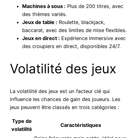
Machines à sous :
Plus de 200 titres, avec
des thèmes variés.
Jeux de table :
Roulette, blackjack,
baccarat, avec des limites de mise flexibles.
Jeux en direct :
Expérience immersive avec
des croupiers en direct, disponibles 24/7.
Volatilité des jeux
La volatilité des jeux est un facteur clé qui
influence les chances de gain des joueurs. Les
jeux peuvent être classés en trois catégories :
Type de
Caractéristiques
volatilité