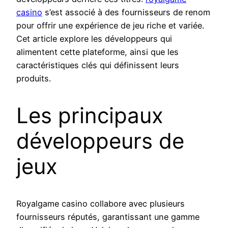
casino
s’est associé à des fournisseurs de renom
pour offrir une expérience de jeu riche et variée.
Cet article explore les développeurs qui
alimentent cette plateforme, ainsi que les
caractéristiques clés qui définissent leurs
produits.
Les principaux
développeurs de
jeux
Royalgame casino collabore avec plusieurs
fournisseurs réputés, garantissant une gamme