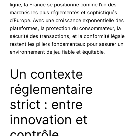
ligne, la France se positionne comme l’un des
marchés les plus réglementés et sophistiqués
d’Europe. Avec une croissance exponentielle des
plateformes, la protection du consommateur, la
sécurité des transactions, et la conformité légale
restent les piliers fondamentaux pour assurer un
environnement de jeu fiable et équitable.
Un contexte
réglementaire
strict : entre
innovation et
contrôle