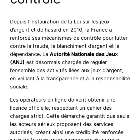
Depuis l’instauration de la
Loi sur les jeux
d’argent et de hasard
en 2010, la France a
renforcé ses mécanismes de contrôle pour lutter
contre la fraude, le blanchiment d’argent et la
dépendance. La
Autorité Nationale des Jeux
(ANJ)
est désormais chargée de réguler
l’ensemble des activités liées aux jeux d’argent,
en veillant à la transparence et à la responsabilité
sociale.
Les opérateurs en ligne doivent obtenir une
licence officielle, respectant un cahier des
charges strict. Cette démarche garantit que seuls
les acteurs sérieux proposent des services
autorisés, créant ainsi une crédibilité renforcée