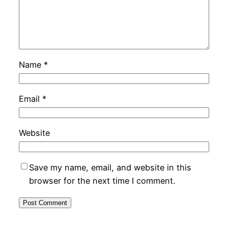
Name
*
Email
*
Website
Save my name, email, and website in this
browser for the next time I comment.