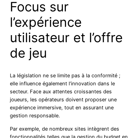
Focus sur
l’expérience
utilisateur et l’offre
de jeu
La législation ne se limite pas à la conformité ;
elle influence également l’innovation dans le
secteur. Face aux attentes croissantes des
joueurs, les opérateurs doivent proposer une
expérience immersive, tout en assurant une
gestion responsable.
Par exemple, de nombreux sites intègrent des
fonctionnalités telles que la gestion du budget en