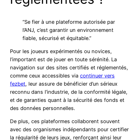
“Se fier à une plateforme autorisée par
l’ANJ, c’est garantir un environnement
fiable, sécurisé et équitable.”
Pour les joueurs expérimentés ou novices,
l’important est de jouer en toute sérénité. La
navigation sur des sites certifiés et réglementés,
comme ceux accessibles via
continuer vers
fezbet
, leur assure de bénéficier d’un sérieux
reconnu dans l’industrie, de la conformité légale,
et de garanties quant à la sécurité des fonds et
des données personnelles.
De plus, ces plateformes collaborent souvent
avec des organismes indépendants pour certifier
la régularité de leurs jeux, renforçant ainsi leur