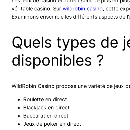
Les jeux de casino en direct sont de plus en plu
véritable casino. Sur
wildrobin casino
, cette exp
Examinons ensemble les différents aspects de l
Quels types de j
disponibles ?
WildRobin Casino propose une variété de jeux d
Roulette en direct
Blackjack en direct
Baccarat en direct
Jeux de poker en direct