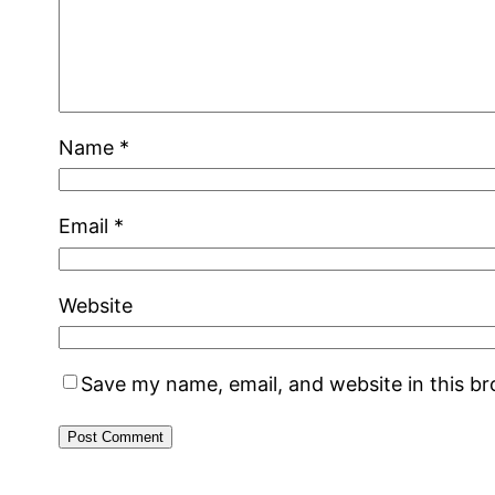
Name
*
Email
*
Website
Save my name, email, and website in this b