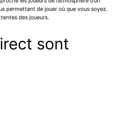
pproche les joueurs de l’atmosphère d’un
vous permettant de jouer où que vous soyez.
tentes des joueurs.
irect sont