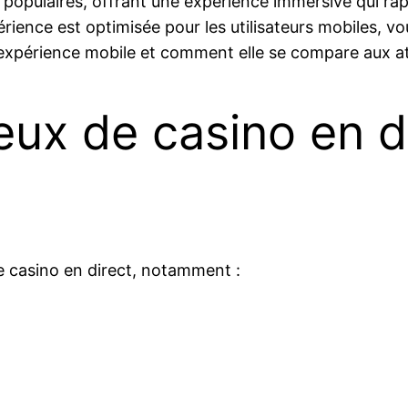
s populaires, offrant une expérience immersive qui ra
érience est optimisée pour les utilisateurs mobiles, 
’expérience mobile et comment elle se compare aux at
eux de casino en d
e casino en direct, notamment :