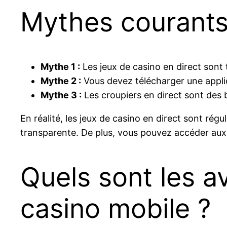
Mythes courants 
Mythe 1 :
Les jeux de casino en direct sont 
Mythe 2 :
Vous devez télécharger une applic
Mythe 3 :
Les croupiers en direct sont des 
En réalité, les jeux de casino en direct sont rég
transparente. De plus, vous pouvez accéder aux j
Quels sont les a
casino mobile ?