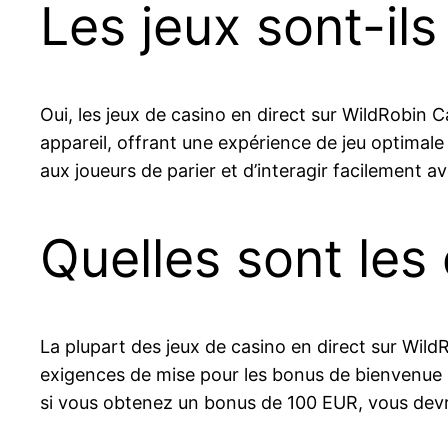
Les jeux sont-ils
Oui, les jeux de casino en direct sur WildRobin Ca
appareil, offrant une expérience de jeu optima
aux joueurs de parier et d’interagir facilement av
Quelles sont les
La plupart des jeux de casino en direct sur Wil
exigences de mise pour les bonus de bienvenue 
si vous obtenez un bonus de 100 EUR, vous devr