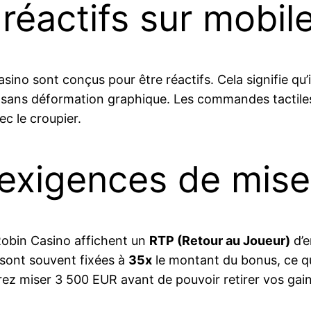
 réactifs sur mobil
sino sont conçus pour être réactifs. Cela signifie qu’il
le sans déformation graphique. Les commandes tactile
ec le croupier.
 exigences de mise
dRobin Casino affichent un
RTP (Retour au Joueur)
d’e
sont souvent fixées à
35x
le montant du bonus, ce qui
ez miser 3 500 EUR avant de pouvoir retirer vos gain