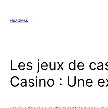
Skip
to
content
Headless
Les jeux de ca
Casino : Une e