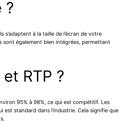
e ?
s s’adaptent à la taille de l’écran de votre
s sont également bien intégrées, permettant
 et RTP ?
nviron 95% à 98%, ce qui est compétitif. Les
 est standard dans l’industrie. Cela signifie que
s.