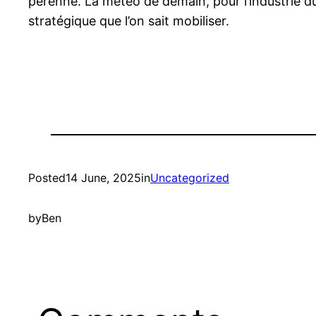
pérenne. La météo de demain, pour l’industrie du 
stratégique que l’on sait mobiliser.
Posted
14 June, 2025
in
Uncategorized
by
Ben