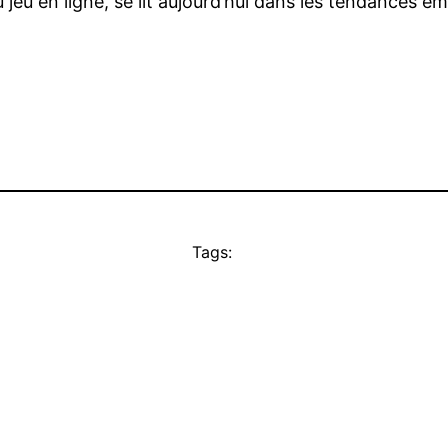
jeu en ligne, se lit aujourd’hui dans les tendances ém
Tags: