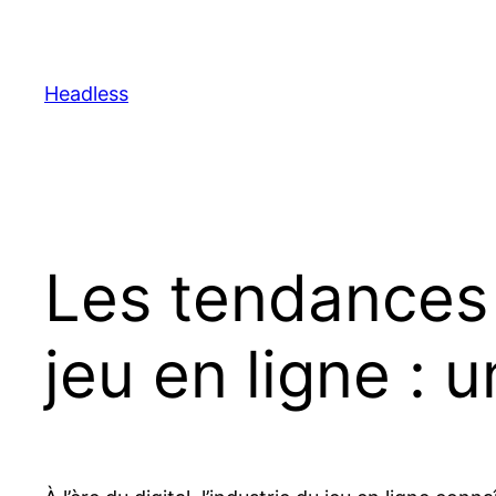
Skip
to
content
Headless
Les tendances 
jeu en ligne : 