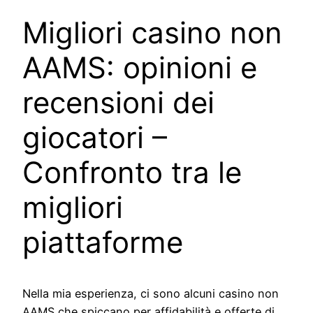
Migliori casino non
AAMS: opinioni e
recensioni dei
giocatori –
Confronto tra le
migliori
piattaforme
Nella mia esperienza, ci sono alcuni casino non
AAMS che spiccano per affidabilità e offerte di