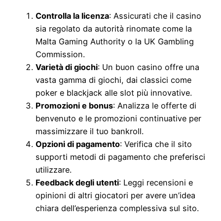
Controlla la licenza
: Assicurati che il casino
sia regolato da autorità rinomate come la
Malta Gaming Authority o la UK Gambling
Commission.
Varietà di giochi
: Un buon casino offre una
vasta gamma di giochi, dai classici come
poker e blackjack alle slot più innovative.
Promozioni e bonus
: Analizza le offerte di
benvenuto e le promozioni continuative per
massimizzare il tuo bankroll.
Opzioni di pagamento
: Verifica che il sito
supporti metodi di pagamento che preferisci
utilizzare.
Feedback degli utenti
: Leggi recensioni e
opinioni di altri giocatori per avere un’idea
chiara dell’esperienza complessiva sul sito.