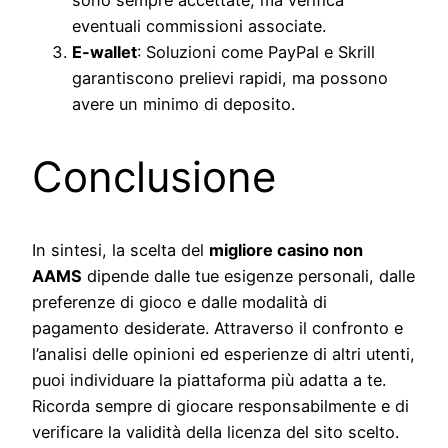
sono sempre accettate, ma verifica
eventuali commissioni associate.
E-wallet
: Soluzioni come PayPal e Skrill
garantiscono prelievi rapidi, ma possono
avere un minimo di deposito.
Conclusione
In sintesi, la scelta del
migliore casino non
AAMS
dipende dalle tue esigenze personali, dalle
preferenze di gioco e dalle modalità di
pagamento desiderate. Attraverso il confronto e
l’analisi delle opinioni ed esperienze di altri utenti,
puoi individuare la piattaforma più adatta a te.
Ricorda sempre di giocare responsabilmente e di
verificare la validità della licenza del sito scelto.