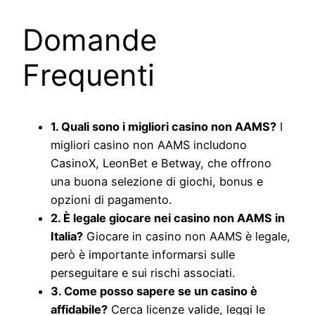
Domande
Frequenti
1. Quali sono i migliori casino non AAMS?
I
migliori casino non AAMS includono
CasinoX, LeonBet e Betway, che offrono
una buona selezione di giochi, bonus e
opzioni di pagamento.
2. È legale giocare nei casino non AAMS in
Italia?
Giocare in casino non AAMS è legale,
però è importante informarsi sulle
perseguitare e sui rischi associati.
3. Come posso sapere se un casino è
affidabile?
Cerca licenze valide, leggi le