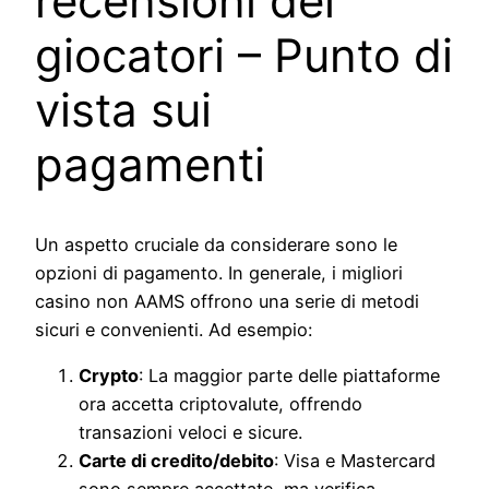
recensioni dei
giocatori – Punto di
vista sui
pagamenti
Un aspetto cruciale da considerare sono le
opzioni di pagamento. In generale, i migliori
casino non AAMS offrono una serie di metodi
sicuri e convenienti. Ad esempio:
Crypto
: La maggior parte delle piattaforme
ora accetta criptovalute, offrendo
transazioni veloci e sicure.
Carte di credito/debito
: Visa e Mastercard