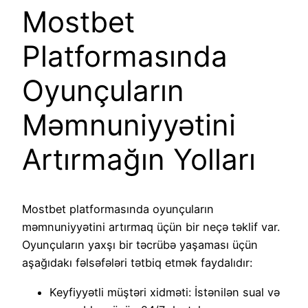
Mostbet
Platformasında
Oyunçuların
Məmnuniyyətini
Artırmağın Yolları
Mostbet platformasında oyunçuların
məmnuniyyətini artırmaq üçün bir neçə təklif var.
Oyunçuların yaxşı bir təcrübə yaşaması üçün
aşağıdakı fəlsəfələri tətbiq etmək faydalıdır:
Keyfiyyətli müştəri xidməti: İstənilən sual və