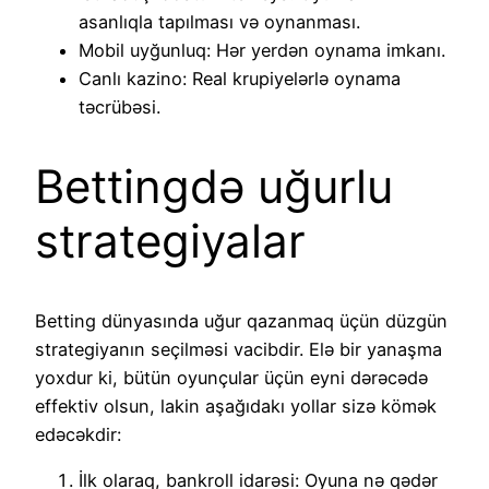
asanlıqla tapılması və oynanması.
Mobil uyğunluq: Hər yerdən oynama imkanı.
Canlı kazino: Real krupiyelərlə oynama
təcrübəsi.
Bettingdə uğurlu
strategiyalar
Betting dünyasında uğur qazanmaq üçün düzgün
strategiyanın seçilməsi vacibdir. Elə bir yanaşma
yoxdur ki, bütün oyunçular üçün eyni dərəcədə
effektiv olsun, lakin aşağıdakı yollar sizə kömək
edəcəkdir:
İlk olaraq, bankroll idarəsi: Oyuna nə qədər