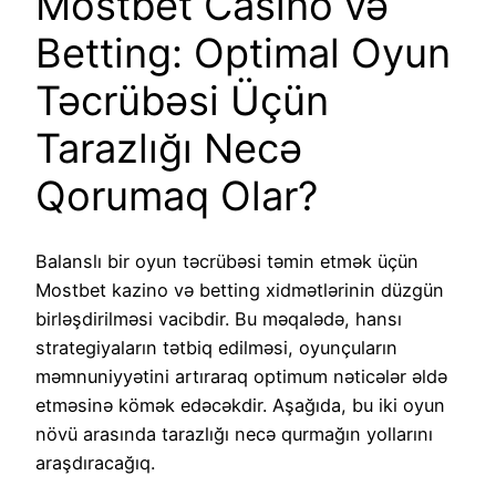
Mostbet Casino və
Betting: Optimal Oyun
Təcrübəsi Üçün
Tarazlığı Necə
Qorumaq Olar?
Balanslı bir oyun təcrübəsi təmin etmək üçün
Mostbet kazino və betting xidmətlərinin düzgün
birləşdirilməsi vacibdir. Bu məqalədə, hansı
strategiyaların tətbiq edilməsi, oyunçuların
məmnuniyyətini artıraraq optimum nəticələr əldə
etməsinə kömək edəcəkdir. Aşağıda, bu iki oyun
növü arasında tarazlığı necə qurmağın yollarını
araşdıracağıq.