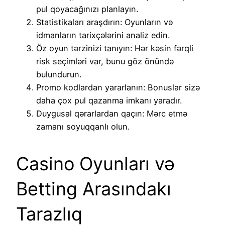
pul qoyacağınızı planlayın.
Statistikaları araşdırın: Oyunların və
idmanların tarixçələrini analiz edin.
Öz oyun tərzinizi tanıyın: Hər kəsin fərqli
risk seçimləri var, bunu göz önündə
bulundurun.
Promo kodlardan yararlanın: Bonuslar sizə
daha çox pul qazanma imkanı yaradır.
Duygusal qərarlardan qaçın: Mərc etmə
zamanı soyuqqanlı olun.
Casino Oyunları və
Betting Arasındakı
Tarazlıq