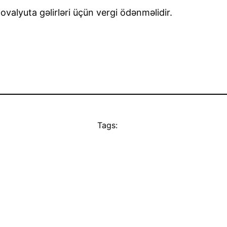
ptovalyuta gəlirləri üçün vergi ödənməlidir.
Tags: