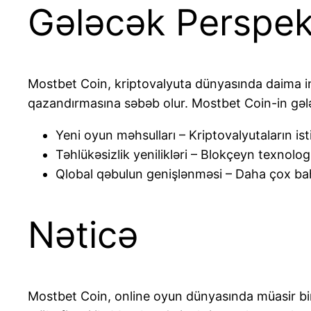
Gələcək Perspekt
Mostbet Coin, kriptovalyuta dünyasında daima ink
qazandırmasına səbəb olur. Mostbet Coin-in gələc
Yeni oyun məhsulları – Kriptovalyutaların ist
Təhlükəsizlik yenilikləri – Blokçeyn texnologi
Qlobal qəbulun genişlənməsi – Daha çox bah
Nəticə
Mostbet Coin, online oyun dünyasında müasir bir h