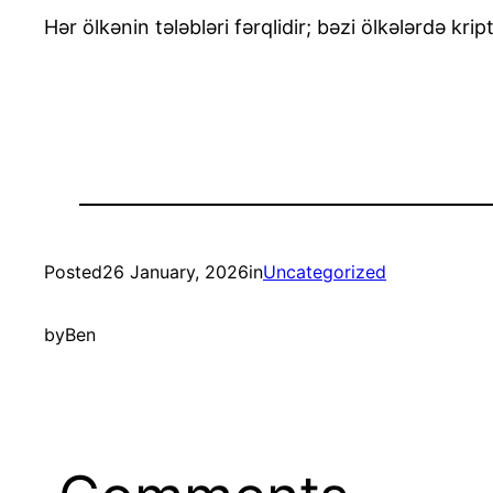
Hər ölkənin tələbləri fərqlidir; bəzi ölkələrdə kri
Posted
26 January, 2026
in
Uncategorized
by
Ben