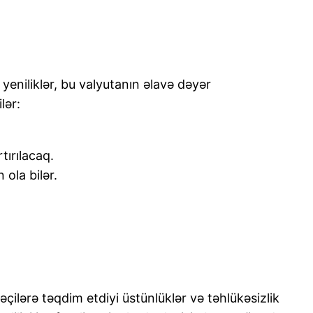
eniliklər, bu valyutanın əlavə dəyər
lər:
tırılacaq.
ola bilər.
çilərə təqdim etdiyi üstünlüklər və təhlükəsizlik