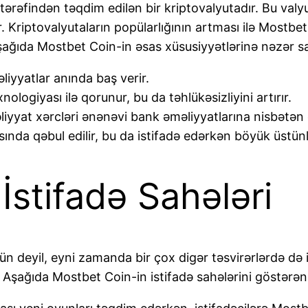
rəfindən təqdim edilən bir kriptovalyutadır. Bu valyut
r. Kriptovalyutaların popülarlığının artması ilə Mostbe
ağıda Mostbet Coin-in əsas xüsusiyyətlərinə nəzər sa
liyyatlar anında baş verir.
logiyası ilə qorunur, bu da təhlükəsizliyini artırır.
liyyat xərcləri ənənəvi bank əməliyyatlarına nisbətən 
nda qəbul edilir, bu da istifadə edərkən böyük üstünl
İstifadə Sahələri
n deyil, eyni zamanda bir çox digər təsvirərlərdə də is
Aşağıda Mostbet Coin-in istifadə sahələrini göstərən 