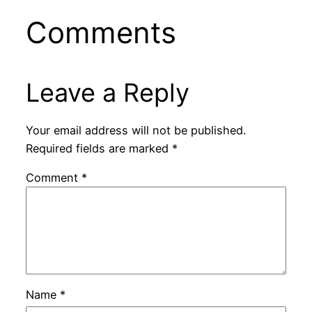
Comments
Leave a Reply
Your email address will not be published.
Required fields are marked
*
Comment
*
Name
*