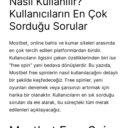
Nasıl Kullanılır?
Kullanıcıların En Çok
Sorduğu Sorular
Mostbet, online bahis ve kumar siteleri arasında
en çok tercih edilen platformlardan biridir.
Kullanıcıların ilgisini çeken özelliklerinden biri ise
“free spin” yani bedava dönüşlerdir. Bu yazıda,
Mostbet free spinlerin nasıl kullanılacağını detaylı
bir şekilde keşfedeceğiz. Free spinler, yeni
oyunları denemek veya şansınızı artırmak için
harika bir olanaktır. Kullanıcıların en sık sorduğu
soruları da ele alarak, bu süreçteki tüm merak
edilenleri açıklayacağız.