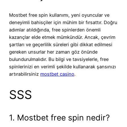
Mostbet free spin kullanımı, yeni oyuncular ve
deneyimli bahisçiler için mühim bir fırsattır. Doğru
adımlar atıldığında, free spinlerden önemli
kazançlar elde etmek mümkündür. Ancak, çevrim
şartları ve geçerlilik süreleri gibi dikkat edilmesi
gereken unsurlar her zaman göz önünde
bulundurulmalıdır. Bu bilgi ve tavsiyelerle, free
spinlerinizi en verimli şekilde kullanarak şansınızı
artırabilirsiniz
mostbet casino
.
SSS
1. Mostbet free spin nedir?