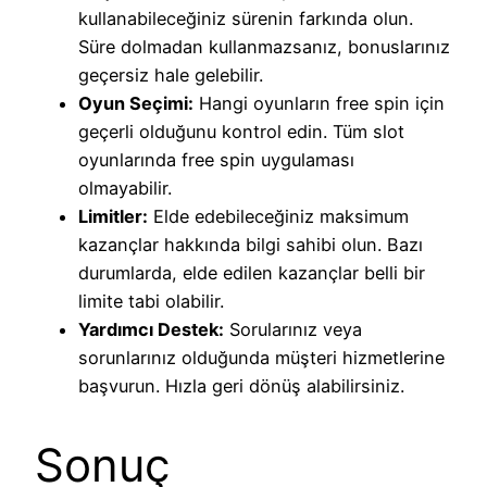
kullanabileceğiniz sürenin farkında olun.
Süre dolmadan kullanmazsanız, bonuslarınız
geçersiz hale gelebilir.
Oyun Seçimi:
Hangi oyunların free spin için
geçerli olduğunu kontrol edin. Tüm slot
oyunlarında free spin uygulaması
olmayabilir.
Limitler:
Elde edebileceğiniz maksimum
kazançlar hakkında bilgi sahibi olun. Bazı
durumlarda, elde edilen kazançlar belli bir
limite tabi olabilir.
Yardımcı Destek:
Sorularınız veya
sorunlarınız olduğunda müşteri hizmetlerine
başvurun. Hızla geri dönüş alabilirsiniz.
Sonuç