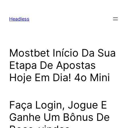
Skip
to
Headless
content
Mostbet Início Da Sua
Etapa De Apostas
Hoje Em Dia! 4o Mini
Faça Login, Jogue E
Ganhe Um Bônus De