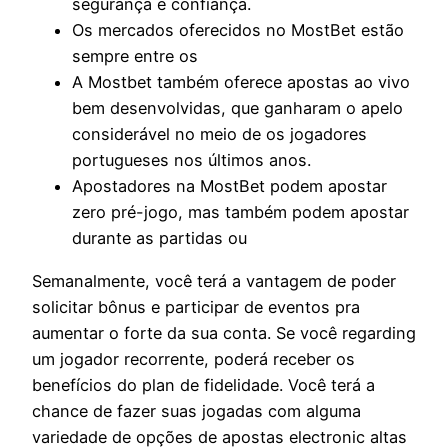
segurança e confiança.
Os mercados oferecidos no MostBet estão
sempre entre os
A Mostbet também oferece apostas ao vivo
bem desenvolvidas, que ganharam o apelo
considerável no meio de os jogadores
portugueses nos últimos anos.
Apostadores na MostBet podem apostar
zero pré-jogo, mas também podem apostar
durante as partidas ou
Semanalmente, você terá a vantagem de poder
solicitar bônus e participar de eventos pra
aumentar o forte da sua conta. Se você regarding
um jogador recorrente, poderá receber os
benefícios do plan de fidelidade. Você terá a
chance de fazer suas jogadas com alguma
variedade de opções de apostas electronic altas