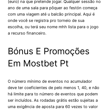
(euro) na que pretende jogar. Qualquer sessão no
ano de uma sala para pôquer ao festón começa
com uma viagem até u balcão principal. Aqui é
onde você se registra pro torneio de sua
escolha, ou terá seu nome mhh lista para o jogo
a recurso financeiro.
Bónus E Promoções
Em Mostbet Pt
O número mínimo de eventos no acumulador
deve ter coeficientes de pelo menos 1, 40, e não
há limite para to número de eventos que podem
ser incluídos. As rodadas grátis estão sujeitas a
uma exigência de aposta para 60 vezes to valor