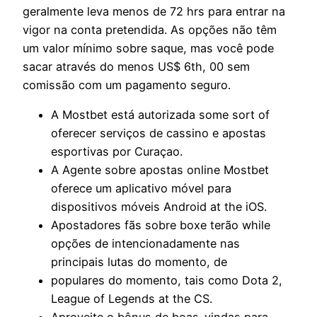
geralmente leva menos de 72 hrs para entrar na
vigor na conta pretendida. As opções não têm
um valor mínimo sobre saque, mas você pode
sacar através do menos US$ 6th, 00 sem
comissão com um pagamento seguro.
A Mostbet está autorizada some sort of
oferecer serviços de cassino e apostas
esportivas por Curaçao.
A Agente sobre apostas online Mostbet
oferece um aplicativo móvel para
dispositivos móveis Android at the iOS.
Apostadores fãs sobre boxe terão while
opções de intencionadamente nas
principais lutas do momento, de
populares do momento, tais como Dota 2,
League of Legends at the CS.