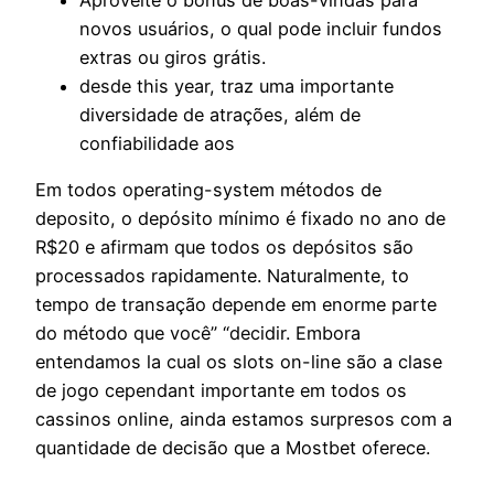
Aproveite o bônus de boas-vindas para
novos usuários, o qual pode incluir fundos
extras ou giros grátis.
desde this year, traz uma importante
diversidade de atrações, além de
confiabilidade aos
Em todos operating-system métodos de
deposito, o depósito mínimo é fixado no ano de
R$20 e afirmam que todos os depósitos são
processados rapidamente. Naturalmente, to
tempo de transação depende em enorme parte
do método que você” “decidir. Embora
entendamos la cual os slots on-line são a clase
de jogo cependant importante em todos os
cassinos online, ainda estamos surpresos com a
quantidade de decisão que a Mostbet oferece.