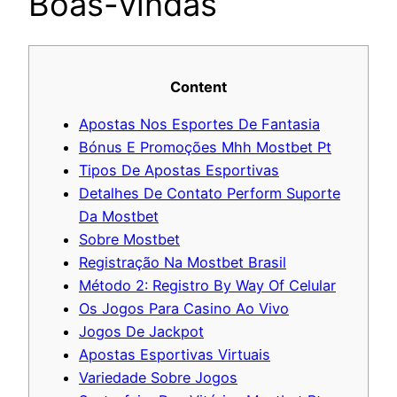
Boas-vindas
Content
Apostas Nos Esportes De Fantasia
Bónus E Promoções Mhh Mostbet Pt
Tipos De Apostas Esportivas
Detalhes De Contato Perform Suporte
Da Mostbet
Sobre Mostbet
Registração Na Mostbet Brasil
Método 2: Registro By Way Of Celular
Os Jogos Para Casino Ao Vivo
Jogos De Jackpot
Apostas Esportivas Virtuais
Variedade Sobre Jogos