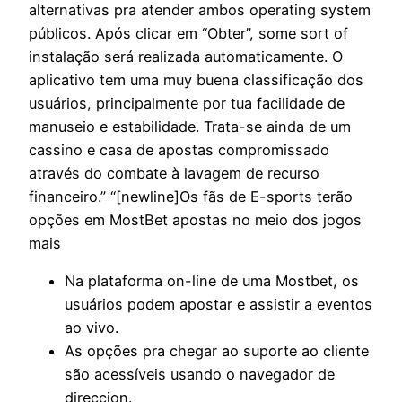
alternativas pra atender ambos operating system
públicos. Após clicar em “Obter”, some sort of
instalação será realizada automaticamente. O
aplicativo tem uma muy buena classificação dos
usuários, principalmente por tua facilidade de
manuseio e estabilidade. Trata-se ainda de um
cassino e casa de apostas compromissado
através do combate à lavagem de recurso
financeiro.” “[newline]Os fãs de E-sports terão
opções em MostBet apostas no meio dos jogos
mais
Na plataforma on-line de uma Mostbet, os
usuários podem apostar e assistir a eventos
ao vivo.
As opções pra chegar ao suporte ao cliente
são acessíveis usando o navegador de
direccion.