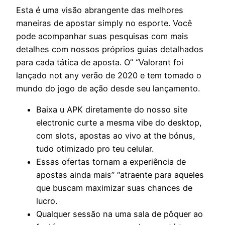
Esta é uma visão abrangente das melhores
maneiras de apostar simply no esporte. Você
pode acompanhar suas pesquisas com mais
detalhes com nossos próprios guias detalhados
para cada tática de aposta. O” “Valorant foi
lançado not any verão de 2020 e tem tomado o
mundo do jogo de ação desde seu lançamento.
Baixa u APK diretamente do nosso site
electronic curte a mesma vibe do desktop,
com slots, apostas ao vivo at the bónus,
tudo otimizado pro teu celular.
Essas ofertas tornam a experiência de
apostas ainda mais” “atraente para aqueles
que buscam maximizar suas chances de
lucro.
Qualquer sessão na uma sala de pôquer ao