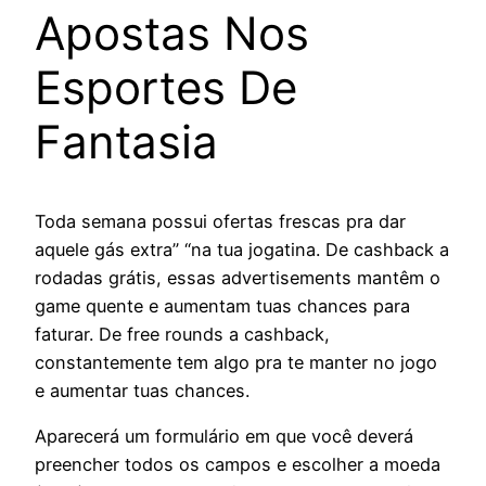
Apostas Nos
Esportes De
Fantasia
Toda semana possui ofertas frescas pra dar
aquele gás extra” “na tua jogatina. De cashback a
rodadas grátis, essas advertisements mantêm o
game quente e aumentam tuas chances para
faturar. De free rounds a cashback,
constantemente tem algo pra te manter no jogo
e aumentar tuas chances.
Aparecerá um formulário em que você deverá
preencher todos os campos e escolher a moeda