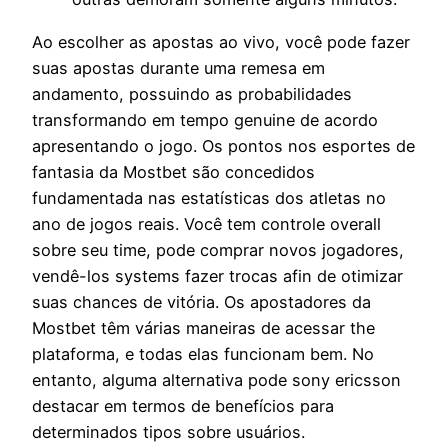
Ao escolher as apostas ao vivo, você pode fazer
suas apostas durante uma remesa em
andamento, possuindo as probabilidades
transformando em tempo genuine de acordo
apresentando o jogo. Os pontos nos esportes de
fantasia da Mostbet são concedidos
fundamentada nas estatísticas dos atletas no
ano de jogos reais. Você tem controle overall
sobre seu time, pode comprar novos jogadores,
vendê-los systems fazer trocas afin de otimizar
suas chances de vitória. Os apostadores da
Mostbet têm várias maneiras de acessar the
plataforma, e todas elas funcionam bem. No
entanto, alguma alternativa pode sony ericsson
destacar em termos de benefícios para
determinados tipos sobre usuários.