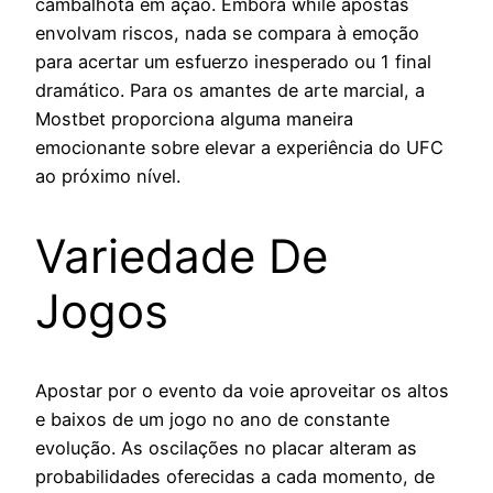
cambalhota em ação. Embora while apostas
envolvam riscos, nada se compara à emoção
para acertar um esfuerzo inesperado ou 1 final
dramático. Para os amantes de arte marcial, a
Mostbet proporciona alguma maneira
emocionante sobre elevar a experiência do UFC
ao próximo nível.
Variedade De
Jogos
Apostar por o evento da voie aproveitar os altos
e baixos de um jogo no ano de constante
evolução. As oscilações no placar alteram as
probabilidades oferecidas a cada momento, de