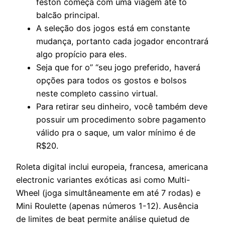
festón começa com uma viagem até to
balcão principal.
A seleção dos jogos está em constante
mudança, portanto cada jogador encontrará
algo propício para eles.
Seja que for o” “seu jogo preferido, haverá
opções para todos os gostos e bolsos
neste completo cassino virtual.
Para retirar seu dinheiro, você também deve
possuir um procedimento sobre pagamento
válido pra o saque, um valor mínimo é de
R$20.
Roleta digital inclui europeia, francesa, americana
electronic variantes exóticas asi como Multi-
Wheel (joga simultâneamente em até 7 rodas) e
Mini Roulette (apenas números 1-12). Ausência
de limites de beat permite análise quietud de