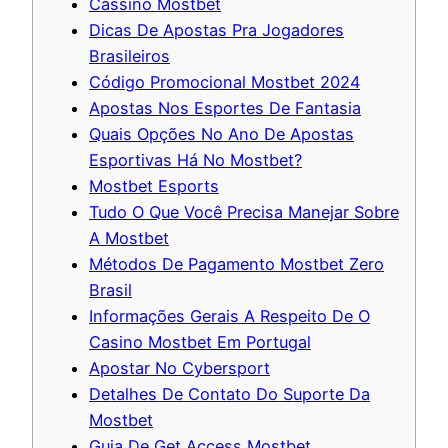
Cassino Mostbet
Dicas De Apostas Pra Jogadores
Brasileiros
Código Promocional Mostbet 2024
Apostas Nos Esportes De Fantasia
Quais Opções No Ano De Apostas
Esportivas Há No Mostbet?
Mostbet Esports
Tudo O Que Você Precisa Manejar Sobre
A Mostbet
Métodos De Pagamento Mostbet Zero
Brasil
Informações Gerais A Respeito De O
Casino Mostbet Em Portugal
Apostar No Cybersport
Detalhes De Contato Do Suporte Da
Mostbet
Guia De Get Access Mostbet