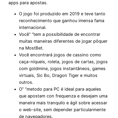
apps para apostas.
O jogo foi produzido em 2019 e teve tanto
reconhecimento que ganhou imensa fama
internacional.
Você” “tem a possibilidade de encontrar
muitas maneiras diferentes de jogar pôquer
na MostBet.
Você encontrará jogos de cassino como
caça-níqueis, roleta, jogos de cartas, jogos
com goldmine, jogos instantâneos, games
virtuais, Sic Bo, Dragon Tiger e muitos
outros.
O” “metodo para PC é ideal para aqueles
que apostam con frequenza e desejam uma
maneira mais tranquilo e ágil sobre acessar
o web-site, sem depender particularmente
de navegadores.