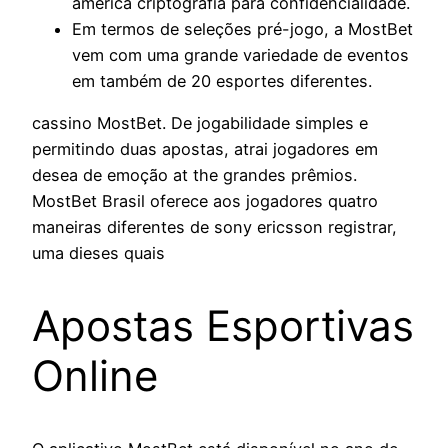
america criptografia para confidencialidade.
Em termos de seleções pré-jogo, a MostBet
vem com uma grande variedade de eventos
em também de 20 esportes diferentes.
cassino MostBet. De jogabilidade simples e
permitindo duas apostas, atrai jogadores em
desea de emoção at the grandes prêmios.
MostBet Brasil oferece aos jogadores quatro
maneiras diferentes de sony ericsson registrar,
uma dieses quais
Apostas Esportivas
Online