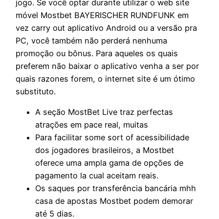
jogo. Se você optar durante utilizar o web site
móvel Mostbet BAYERISCHER RUNDFUNK em
vez carry out aplicativo Android ou a versão pra
PC, você também não perderá nenhuma
promoção ou bônus. Para aqueles os quais
preferem não baixar o aplicativo venha a ser por
quais razones forem, o internet site é um ótimo
substituto.
A seção MostBet Live traz perfectas
atrações em pace real, muitas
Para facilitar some sort of acessibilidade
dos jogadores brasileiros, a Mostbet
oferece uma ampla gama de opções de
pagamento la cual aceitam reais.
Os saques por transferência bancária mhh
casa de apostas Mostbet podem demorar
até 5 dias.