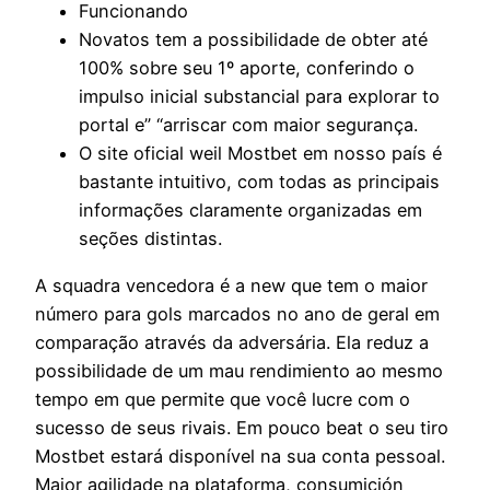
Funcionando
Novatos tem a possibilidade de obter até
100% sobre seu 1º aporte, conferindo o
impulso inicial substancial para explorar to
portal e” “arriscar com maior segurança.
O site oficial weil Mostbet em nosso país é
bastante intuitivo, com todas as principais
informações claramente organizadas em
seções distintas.
A squadra vencedora é a new que tem o maior
número para gols marcados no ano de geral em
comparação através da adversária. Ela reduz a
possibilidade de um mau rendimiento ao mesmo
tempo em que permite que você lucre com o
sucesso de seus rivais. Em pouco beat o seu tiro
Mostbet estará disponível na sua conta pessoal.
Maior agilidade na plataforma, consumición