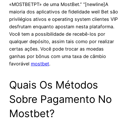
«MOSTBETPT» de uma MostBet.” “[newline]A
maioria dos aplicativos de fidelidade weil Bet são
privilégios ativos e operating system clientes VIP
desfrutam enquanto apostam nesta plataforma.
Você tem a possibilidade de recebê-los por
qualquer depósito, assim tais como por realizar
certas ações. Você pode trocar as moedas
ganhas por bônus com uma taxa de câmbio
favorável
mostbet
.
Quais Os Métodos
Sobre Pagamento No
Mostbet?