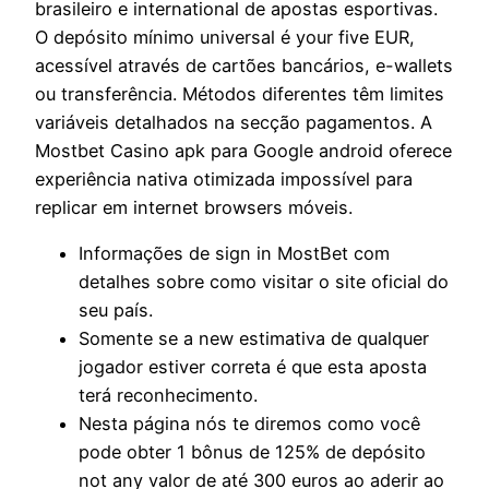
brasileiro e international de apostas esportivas.
O depósito mínimo universal é your five EUR,
acessível através de cartões bancários, e-wallets
ou transferência. Métodos diferentes têm limites
variáveis detalhados na secção pagamentos. A
Mostbet Casino apk para Google android oferece
experiência nativa otimizada impossível para
replicar em internet browsers móveis.
Informações de sign in MostBet com
detalhes sobre como visitar o site oficial do
seu país.
Somente se a new estimativa de qualquer
jogador estiver correta é que esta aposta
terá reconhecimento.
Nesta página nós te diremos como você
pode obter 1 bônus de 125% de depósito
not any valor de até 300 euros ao aderir ao