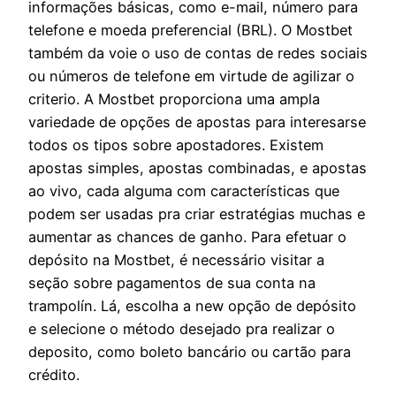
informações básicas, como e-mail, número para
telefone e moeda preferencial (BRL). O Mostbet
também da voie o uso de contas de redes sociais
ou números de telefone em virtude de agilizar o
criterio. A Mostbet proporciona uma ampla
variedade de opções de apostas para interesarse
todos os tipos sobre apostadores. Existem
apostas simples, apostas combinadas, e apostas
ao vivo, cada alguma com características que
podem ser usadas pra criar estratégias muchas e
aumentar as chances de ganho. Para efetuar o
depósito na Mostbet, é necessário visitar a
seção sobre pagamentos de sua conta na
trampolín. Lá, escolha a new opção de depósito
e selecione o método desejado pra realizar o
deposito, como boleto bancário ou cartão para
crédito.