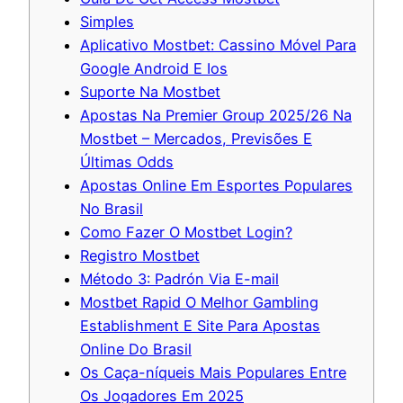
Simples
Aplicativo Mostbet: Cassino Móvel Para
Google Android E Ios
Suporte Na Mostbet
Apostas Na Premier Group 2025/26 Na
Mostbet – Mercados, Previsões E
Últimas Odds
Apostas Online Em Esportes Populares
No Brasil
Como Fazer O Mostbet Login?
Registro Mostbet
Método 3: Padrón Via E-mail
Mostbet Rapid O Melhor Gambling
Establishment E Site Para Apostas
Online Do Brasil
Os Caça-níqueis Mais Populares Entre
Os Jogadores Em 2025