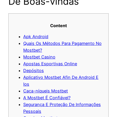
De Boas-vindas
Content
Apk Android
Quais Os Métodos Para Pagamento No
Mostbet?
Mostbet Casino
Apostas Esportivas Online
Depósitos
Aplicativo Mostbet Afin De Android E
Ios
Caça-níqueis Mostbet
A Mostbet É Confiável?
Segurança E Proteção De Informações
Pessoais