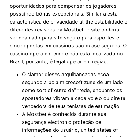
oportunidades para compensar os jogadores
possuindo bônus excepcionais. Similar a esta
característica de privacidade at the estabilidade e
diferentes revisões da Mostbet, o site poderia
ser chamado para site seguro para esportes e
since apostas em cassinos são quase seguros. O
cassino opera em euro e não está localizado no
Brasil, portanto, é legal operar em região.
O clamor dieses arquibancadas ecoa
segundo a bola microsoft zune de um lado
some sort of outro da” “rede, enquanto os
apostadores vibram a cada voleio ou direita
vencedora de teus tenistas de estimação.
A Mostbet é conhecida durante sua
segurança electronic proteção de
informações do usuário, united states of