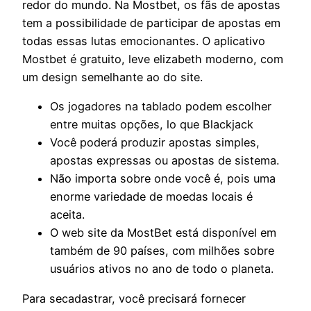
redor do mundo. Na Mostbet, os fãs de apostas
tem a possibilidade de participar de apostas em
todas essas lutas emocionantes. O aplicativo
Mostbet é gratuito, leve elizabeth moderno, com
um design semelhante ao do site.
Os jogadores na tablado podem escolher
entre muitas opções, lo que Blackjack
Você poderá produzir apostas simples,
apostas expressas ou apostas de sistema.
Não importa sobre onde você é, pois uma
enorme variedade de moedas locais é
aceita.
O web site da MostBet está disponível em
também de 90 países, com milhões sobre
usuários ativos no ano de todo o planeta.
Para secadastrar, você precisará fornecer