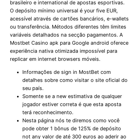
brasileiro e international de apostas esportivas.
O depósito mínimo universal é your five EUR,
acessível através de cartões bancários, e-wallets
ou transferência. Métodos diferentes têm limites
variáveis detalhados na secção pagamentos. A
Mostbet Casino apk para Google android oferece
experiência nativa otimizada impossível para
replicar em internet browsers móveis.
Informações de sign in MostBet com
detalhes sobre como visitar o site oficial do
seu país.
Somente se a new estimativa de qualquer
jogador estiver correta é que esta aposta
terá reconhecimento.
Nesta página nós te diremos como você
pode obter 1 bônus de 125% de depósito
not any valor de até 300 euros ao aderir ao