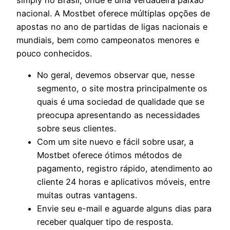
simply no Brasil, onde é uma verdadeira paixão
nacional. A Mostbet oferece múltiplas opções de
apostas no ano de partidas de ligas nacionais e
mundiais, bem como campeonatos menores e
pouco conhecidos.
No geral, devemos observar que, nesse
segmento, o site mostra principalmente os
quais é uma sociedad de qualidade que se
preocupa apresentando as necessidades
sobre seus clientes.
Com um site nuevo e fácil sobre usar, a
Mostbet oferece ótimos métodos de
pagamento, registro rápido, atendimento ao
cliente 24 horas e aplicativos móveis, entre
muitas outras vantagens.
Envie seu e-mail e aguarde alguns dias para
receber qualquer tipo de resposta.