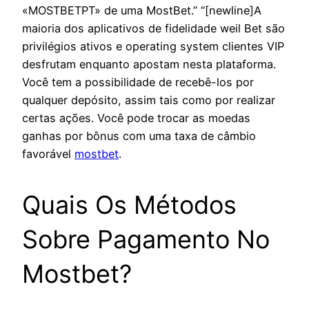
«MOSTBETPT» de uma MostBet.” “[newline]A
maioria dos aplicativos de fidelidade weil Bet são
privilégios ativos e operating system clientes VIP
desfrutam enquanto apostam nesta plataforma.
Você tem a possibilidade de recebê-los por
qualquer depósito, assim tais como por realizar
certas ações. Você pode trocar as moedas
ganhas por bônus com uma taxa de câmbio
favorável
mostbet
.
Quais Os Métodos
Sobre Pagamento No
Mostbet?