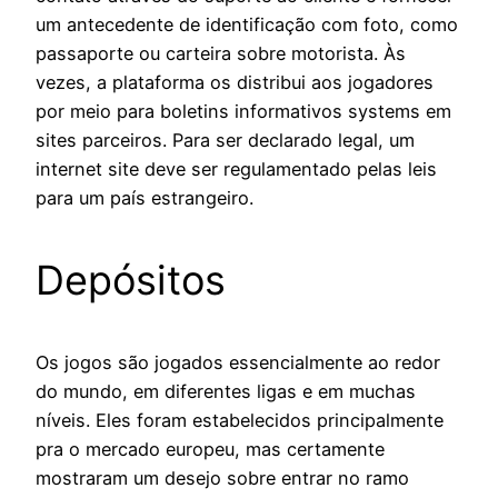
um antecedente de identificação com foto, como
passaporte ou carteira sobre motorista. Às
vezes, a plataforma os distribui aos jogadores
por meio para boletins informativos systems em
sites parceiros. Para ser declarado legal, um
internet site deve ser regulamentado pelas leis
para um país estrangeiro.
Depósitos
Os jogos são jogados essencialmente ao redor
do mundo, em diferentes ligas e em muchas
níveis. Eles foram estabelecidos principalmente
pra o mercado europeu, mas certamente
mostraram um desejo sobre entrar no ramo