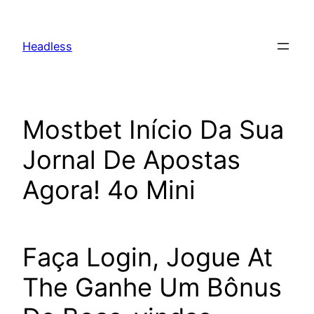
Skip
to
Headless
content
Mostbet Início Da Sua
Jornal De Apostas
Agora! 4o Mini
Faça Login, Jogue At
The Ganhe Um Bônus