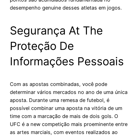
desempenho genuine desses atletas em jogos.
Segurança At The
Proteção De
Informações Pessoais
Com as apostas combinadas, você pode
determinar vários mercados no ano de uma única
aposta. Durante uma remesa de futebol, é
possível combinar uma aposta na vitória de um
time com a marcação de mais de dois gols. O
UFC é a new competição mais proeminente entre
as artes marciais, com eventos realizados ao