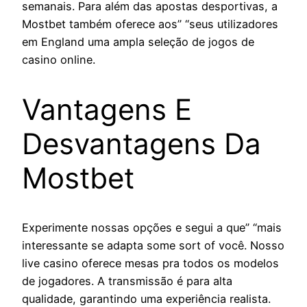
semanais. Para além das apostas desportivas, a
Mostbet também oferece aos” “seus utilizadores
em England uma ampla seleção de jogos de
casino online.
Vantagens E
Desvantagens Da
Mostbet
Experimente nossas opções e segui a que” “mais
interessante se adapta some sort of você. Nosso
live casino oferece mesas pra todos os modelos
de jogadores. A transmissão é para alta
qualidade, garantindo uma experiência realista.