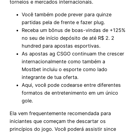
torneios e mercados internacionais.
Você também pode prever para quinze
partidas pela de frente e fazer plug.
Receba um bônus de boas-vindas de +125%
no seu de início depósito de até R$ 2. 2
hundred para apostas esportivas.
As apostas ag CSGO continuam the crescer
internacionalmente como também a
Mostbet incluiu o esporte como lado
integrante de tua oferta.
Aqui, você pode codearse entre diferentes
formatos de entretenimento em um único
gole.
Ela vem frequentemente recomendada para
iniciantes que começam the descartar os
princípios do jogo. Você poderá assistir since