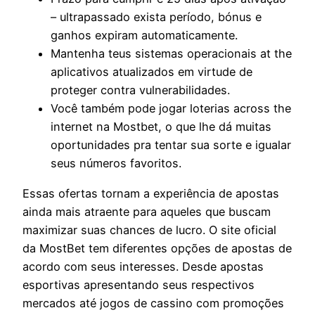
– ultrapassado exista período, bónus e
ganhos expiram automaticamente.
Mantenha teus sistemas operacionais at the
aplicativos atualizados em virtude de
proteger contra vulnerabilidades.
Você também pode jogar loterias across the
internet na Mostbet, o que lhe dá muitas
oportunidades pra tentar sua sorte e igualar
seus números favoritos.
Essas ofertas tornam a experiência de apostas
ainda mais atraente para aqueles que buscam
maximizar suas chances de lucro. O site oficial
da MostBet tem diferentes opções de apostas de
acordo com seus interesses. Desde apostas
esportivas apresentando seus respectivos
mercados até jogos de cassino com promoções