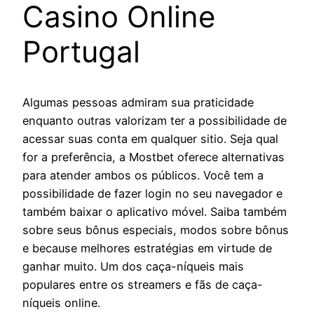
Casino Online
Portugal
Algumas pessoas admiram sua praticidade
enquanto outras valorizam ter a possibilidade de
acessar suas conta em qualquer sitio. Seja qual
for a preferência, a Mostbet oferece alternativas
para atender ambos os públicos. Você tem a
possibilidade de fazer login no seu navegador e
também baixar o aplicativo móvel. Saiba também
sobre seus bônus especiais, modos sobre bônus
e because melhores estratégias em virtude de
ganhar muito. Um dos caça-níqueis mais
populares entre os streamers e fãs de caça-
níqueis online.