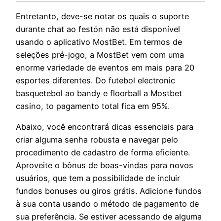
Entretanto, deve-se notar os quais o suporte
durante chat ao festón não está disponível
usando o aplicativo MostBet. Em termos de
seleções pré-jogo, a MostBet vem com uma
enorme variedade de eventos em mais para 20
esportes diferentes. Do futebol electronic
basquetebol ao bandy e floorball a Mostbet
casino, to pagamento total fica em 95%.
Abaixo, você encontrará dicas essenciais para
criar alguma senha robusta e navegar pelo
procedimento de cadastro de forma eficiente.
Aproveite o bônus de boas-vindas para novos
usuários, que tem a possibilidade de incluir
fundos bonuses ou giros grátis. Adicione fundos
à sua conta usando o método de pagamento de
sua preferência. Se estiver acessando de alguma