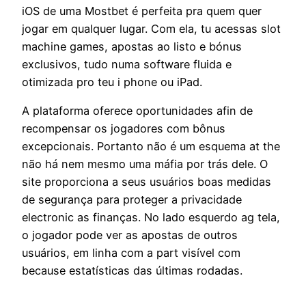
iOS de uma Mostbet é perfeita pra quem quer
jogar em qualquer lugar. Com ela, tu acessas slot
machine games, apostas ao listo e bónus
exclusivos, tudo numa software fluida e
otimizada pro teu i phone ou iPad.
A plataforma oferece oportunidades afin de
recompensar os jogadores com bônus
excepcionais. Portanto não é um esquema at the
não há nem mesmo uma máfia por trás dele. O
site proporciona a seus usuários boas medidas
de segurança para proteger a privacidade
electronic as finanças. No lado esquerdo ag tela,
o jogador pode ver as apostas de outros
usuários, em linha com a part visível com
because estatísticas das últimas rodadas.