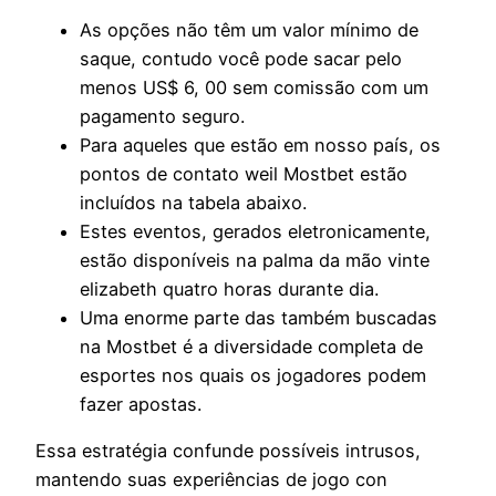
As opções não têm um valor mínimo de
saque, contudo você pode sacar pelo
menos US$ 6, 00 sem comissão com um
pagamento seguro.
Para aqueles que estão em nosso país, os
pontos de contato weil Mostbet estão
incluídos na tabela abaixo.
Estes eventos, gerados eletronicamente,
estão disponíveis na palma da mão vinte
elizabeth quatro horas durante dia.
Uma enorme parte das também buscadas
na Mostbet é a diversidade completa de
esportes nos quais os jogadores podem
fazer apostas.
Essa estratégia confunde possíveis intrusos,
mantendo suas experiências de jogo con