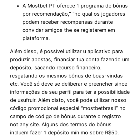
A Mostbet PT oferece 1 programa de bónus
por recomendação,” “no qual os jogadores
podem receber recompensas durante
convidar amigos the se registarem em
plataforma.
Além disso, é possível utilizar u aplicativo para
produzir apostas, financiar tua conta fazendo um
depósito, sacando recurso financeiro,
resgatando os mesmos bônus de boas-vindas
etc. Você só deve se deliberar e preencher since
informações de seu perfil para ter a possibilidade
de usufruir. Além disto, você pode utilizar nosso
código promocional especial “mostbetbrasil” no
campo de código de bônus durante o registro
not any site. Alguns dos termos do bônus
incluem fazer 1 depósito mínimo sobre R$50.