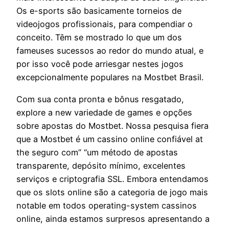
Os e-sports são basicamente torneios de
videojogos profissionais, para compendiar o
conceito. Têm se mostrado lo que um dos
fameuses sucessos ao redor do mundo atual, e
por isso você pode arriesgar nestes jogos
excepcionalmente populares na Mostbet Brasil.
Com sua conta pronta e bônus resgatado,
explore a new variedade de games e opções
sobre apostas do Mostbet. Nossa pesquisa fiera
que a Mostbet é um cassino online confiável at
the seguro com” “um método de apostas
transparente, depósito mínimo, excelentes
serviços e criptografia SSL. Embora entendamos
que os slots online são a categoria de jogo mais
notable em todos operating-system cassinos
online, ainda estamos surpresos apresentando a