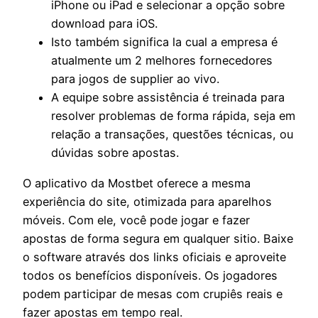
iPhone ou iPad e selecionar a opção sobre
download para iOS.
Isto também significa la cual a empresa é
atualmente um 2 melhores fornecedores
para jogos de supplier ao vivo.
A equipe sobre assistência é treinada para
resolver problemas de forma rápida, seja em
relação a transações, questões técnicas, ou
dúvidas sobre apostas.
O aplicativo da Mostbet oferece a mesma
experiência do site, otimizada para aparelhos
móveis. Com ele, você pode jogar e fazer
apostas de forma segura em qualquer sitio. Baixe
o software através dos links oficiais e aproveite
todos os benefícios disponíveis. Os jogadores
podem participar de mesas com crupiês reais e
fazer apostas em tempo real.