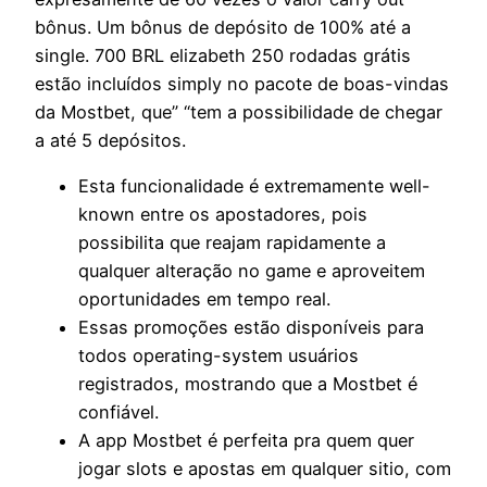
bônus. Um bônus de depósito de 100% até a
single. 700 BRL elizabeth 250 rodadas grátis
estão incluídos simply no pacote de boas-vindas
da Mostbet, que” “tem a possibilidade de chegar
a até 5 depósitos.
Esta funcionalidade é extremamente well-
known entre os apostadores, pois
possibilita que reajam rapidamente a
qualquer alteração no game e aproveitem
oportunidades em tempo real.
Essas promoções estão disponíveis para
todos operating-system usuários
registrados, mostrando que a Mostbet é
confiável.
A app Mostbet é perfeita pra quem quer
jogar slots e apostas em qualquer sitio, com