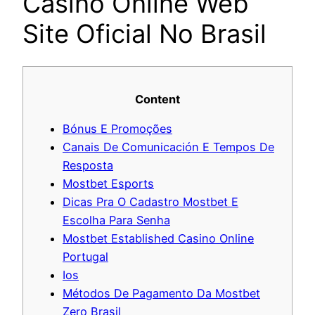
Casino Online Web
Site Oficial No Brasil
Content
Bónus E Promoções
Canais De Comunicación E Tempos De
Resposta
Mostbet Esports
Dicas Pra O Cadastro Mostbet E
Escolha Para Senha
Mostbet Established Casino Online
Portugal
Ios
Métodos De Pagamento Da Mostbet
Zero Brasil