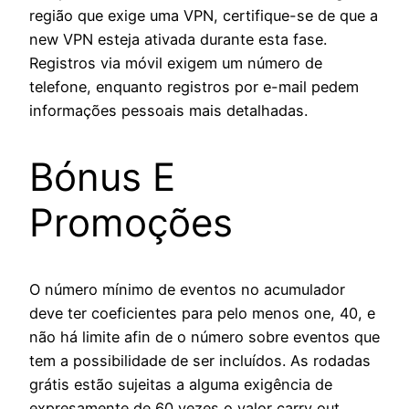
região que exige uma VPN, certifique-se de que a
new VPN esteja ativada durante esta fase.
Registros via móvil exigem um número de
telefone, enquanto registros por e-mail pedem
informações pessoais mais detalhadas.
Bónus E
Promoções
O número mínimo de eventos no acumulador
deve ter coeficientes para pelo menos one, 40, e
não há limite afin de o número sobre eventos que
tem a possibilidade de ser incluídos. As rodadas
grátis estão sujeitas a alguma exigência de
expresamente de 60 vezes o valor carry out