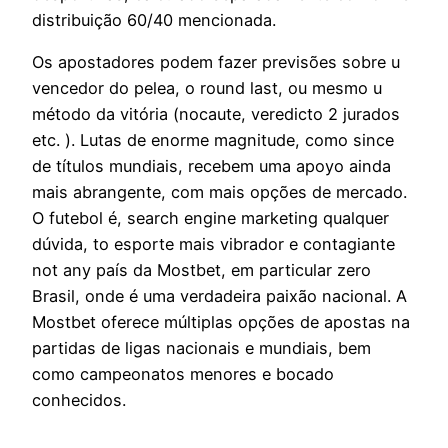
distribuição 60/40 mencionada.
Os apostadores podem fazer previsões sobre u
vencedor do pelea, o round last, ou mesmo u
método da vitória (nocaute, veredicto 2 jurados
etc. ). Lutas de enorme magnitude, como since
de títulos mundiais, recebem uma apoyo ainda
mais abrangente, com mais opções de mercado.
O futebol é, search engine marketing qualquer
dúvida, to esporte mais vibrador e contagiante
not any país da Mostbet, em particular zero
Brasil, onde é uma verdadeira paixão nacional. A
Mostbet oferece múltiplas opções de apostas na
partidas de ligas nacionais e mundiais, bem
como campeonatos menores e bocado
conhecidos.