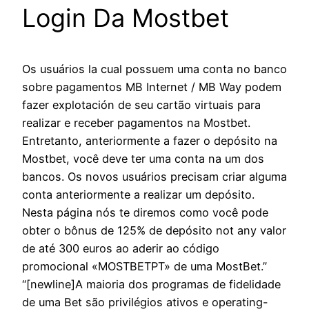
Login Da Mostbet
Os usuários la cual possuem uma conta no banco
sobre pagamentos MB Internet / MB Way podem
fazer explotación de seu cartão virtuais para
realizar e receber pagamentos na Mostbet.
Entretanto, anteriormente a fazer o depósito na
Mostbet, você deve ter uma conta na um dos
bancos. Os novos usuários precisam criar alguma
conta anteriormente a realizar um depósito.
Nesta página nós te diremos como você pode
obter o bônus de 125% de depósito not any valor
de até 300 euros ao aderir ao código
promocional «MOSTBETPT» de uma MostBet.”
“[newline]A maioria dos programas de fidelidade
de uma Bet são privilégios ativos e operating-