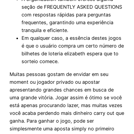
seção de FREQUENTLY ASKED QUESTIONS
com respostas rápidas para perguntas
frequentes, garantindo uma experiência
tranquila e eficiente.
Em qualquer caso, a essência destes jogos
é que o usuário compra um certo número de
bilhetes de loteria elizabeth espera que to
sorteio comece.
Muitas pessoas gostam de envidar em seu
moment ou jogador privado ou apostar
apresentando grandes chances em busca de
uma grande vitória. Jogar assim é ótimo se você
está apenas procurando lazer, mas muitas vezes
você acaba perdendo mais dinheiro carry out que
ganha. Para ganhar o jogo, pode ser
simplesmente uma aposta simply no primeiro