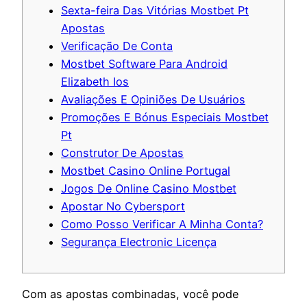
Sexta-feira Das Vitórias Mostbet Pt
Apostas
Verificação De Conta
Mostbet Software Para Android
Elizabeth Ios
Avaliações E Opiniões De Usuários
Promoções E Bónus Especiais Mostbet
Pt
Construtor De Apostas
Mostbet Casino Online Portugal
Jogos De Online Casino Mostbet
Apostar No Cybersport
Como Posso Verificar A Minha Conta?
Segurança Electronic Licença
Com as apostas combinadas, você pode