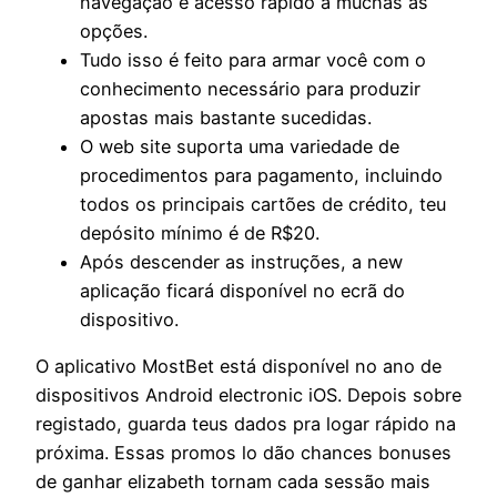
navegação e acesso rápido a muchas as
opções.
Tudo isso é feito para armar você com o
conhecimento necessário para produzir
apostas mais bastante sucedidas.
O web site suporta uma variedade de
procedimentos para pagamento, incluindo
todos os principais cartões de crédito, teu
depósito mínimo é de R$20.
Após descender as instruções, a new
aplicação ficará disponível no ecrã do
dispositivo.
O aplicativo MostBet está disponível no ano de
dispositivos Android electronic iOS. Depois sobre
registado, guarda teus dados pra logar rápido na
próxima. Essas promos lo dão chances bonuses
de ganhar elizabeth tornam cada sessão mais