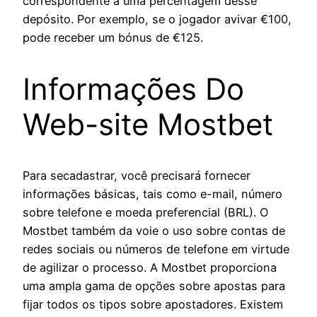
correspondente a uma percentagem desse
depósito. Por exemplo, se o jogador avivar €100,
pode receber um bónus de €125.
Informações Do
Web-site Mostbet
Para secadastrar, você precisará fornecer
informações básicas, tais como e-mail, número
sobre telefone e moeda preferencial (BRL). O
Mostbet também da voie o uso sobre contas de
redes sociais ou números de telefone em virtude
de agilizar o processo. A Mostbet proporciona
uma ampla gama de opções sobre apostas para
fijar todos os tipos sobre apostadores. Existem