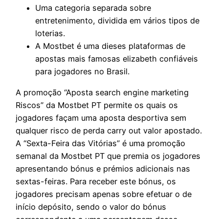
Uma categoria separada sobre
entretenimento, dividida em vários tipos de
loterias.
A Mostbet é uma dieses plataformas de
apostas mais famosas elizabeth confiáveis
para jogadores no Brasil.
A promoção “Aposta search engine marketing
Riscos” da Mostbet PT permite os quais os
jogadores façam uma aposta desportiva sem
qualquer risco de perda carry out valor apostado.
A “Sexta-Feira das Vitórias” é uma promoção
semanal da Mostbet PT que premia os jogadores
apresentando bónus e prémios adicionais nas
sextas-feiras. Para receber este bónus, os
jogadores precisam apenas sobre efetuar o de
início depósito, sendo o valor do bónus