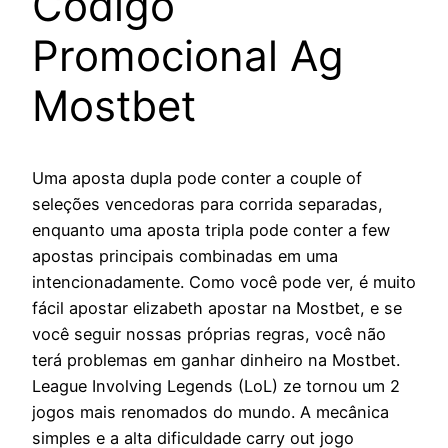
Código
Promocional Ag
Mostbet
Uma aposta dupla pode conter a couple of
seleções vencedoras para corrida separadas,
enquanto uma aposta tripla pode conter a few
apostas principais combinadas em uma
intencionadamente. Como você pode ver, é muito
fácil apostar elizabeth apostar na Mostbet, e se
você seguir nossas próprias regras, você não
terá problemas em ganhar dinheiro na Mostbet.
League Involving Legends (LoL) ze tornou um 2
jogos mais renomados do mundo. A mecânica
simples e a alta dificuldade carry out jogo