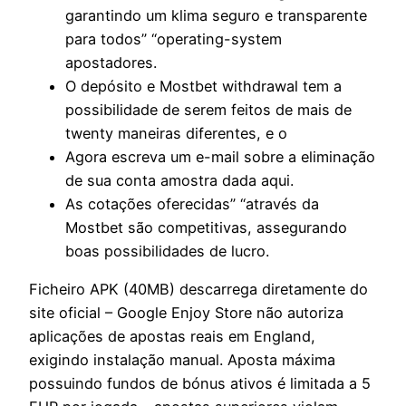
garantindo um klima seguro e transparente
para todos” “operating-system
apostadores.
O depósito e Mostbet withdrawal tem a
possibilidade de serem feitos de mais de
twenty maneiras diferentes, e o
Agora escreva um e-mail sobre a eliminação
de sua conta amostra dada aqui.
As cotações oferecidas” “através da
Mostbet são competitivas, assegurando
boas possibilidades de lucro.
Ficheiro APK (40MB) descarrega diretamente do
site oficial – Google Enjoy Store não autoriza
aplicações de apostas reais em England,
exigindo instalação manual. Aposta máxima
possuindo fundos de bónus ativos é limitada a 5