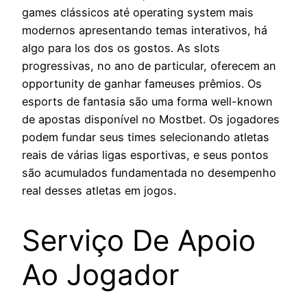
games clássicos até operating system mais
modernos apresentando temas interativos, há
algo para los dos os gostos. As slots
progressivas, no ano de particular, oferecem an
opportunity de ganhar fameuses prêmios. Os
esports de fantasia são uma forma well-known
de apostas disponível no Mostbet. Os jogadores
podem fundar seus times selecionando atletas
reais de várias ligas esportivas, e seus pontos
são acumulados fundamentada no desempenho
real desses atletas em jogos.
Serviço De Apoio
Ao Jogador