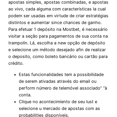
apostas simples, apostas combinadas, e apostas
ao vivo, cada alguma com características la cual
podem ser usadas em virtude de criar estratégias
distintos e aumentar since chances de ganho.
Para efetuar 1 depósito na Mostbet, é necessário
visitar a seção para pagamentos de sua conta na
trampolín. Lá, escolha a new opção de depósito
e selecione um método desejado afin de realizar
o deposito, como boleto bancário ou cartão para
crédito.
Estas funcionalidades tem a possibilidade
de serem ativadas através do email ou
perform número de telemóvel associado” “à
conta.
Clique no acontecimiento de seu lust e
selecione u mercado de apostas com as
probabilities disponíveis.