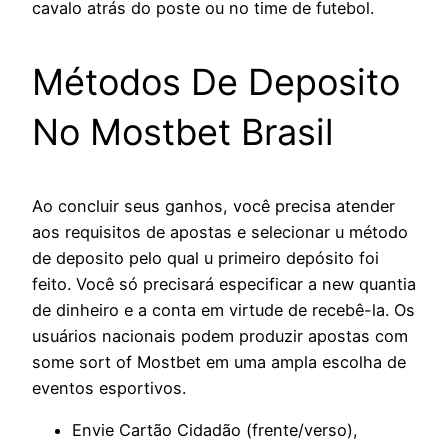
cavalo atrás do poste ou no time de futebol.
Métodos De Deposito
No Mostbet Brasil
Ao concluir seus ganhos, você precisa atender
aos requisitos de apostas e selecionar u método
de deposito pelo qual u primeiro depósito foi
feito. Você só precisará especificar a new quantia
de dinheiro e a conta em virtude de recebê-la. Os
usuários nacionais podem produzir apostas com
some sort of Mostbet em uma ampla escolha de
eventos esportivos.
Envie Cartão Cidadão (frente/verso),