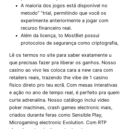
A maioria dos jogos está disponível no
metodo” “trial, permitindo que você os
experimente anteriormente a jogar com
recurso financeiro real.
Além da licença, to MostBet possui
protocolos de segurança como criptografia,
Lê os termos no site para saber exatamente u
que precisas fazer pra liberar os ganhos. Nosso
casino ao vivo les coloca cara a new cara com
retailers reais, trazendo the vibe de 1 casino
físico direto pro teu ecrã. Com mesas interativas
e ação no ano de tempo real, é perfeito pra quem
curte adrenalina. Nosso catálogo inclui video
poker machines, crash games electronic mais,
criados durante feras como Sensible Play,
Microgaming electronic Evolution. Com RTP