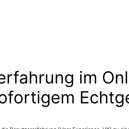
erfahrung im Onl
ofortigem Echtge