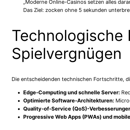
„Moderne Online-Casinos setzen alles daran
Das Ziel: zocken ohne 5 sekunden unterbr
Technologische I
Spielvergnügen
Die entscheidenden technischen Fortschritte, d
Edge-Computing und schnelle Server:
Redu
Optimierte Software-Architekturen:
Micros
Quality-of-Service (QoS)-Verbesserunge
Progressive Web Apps (PWAs) und mobile