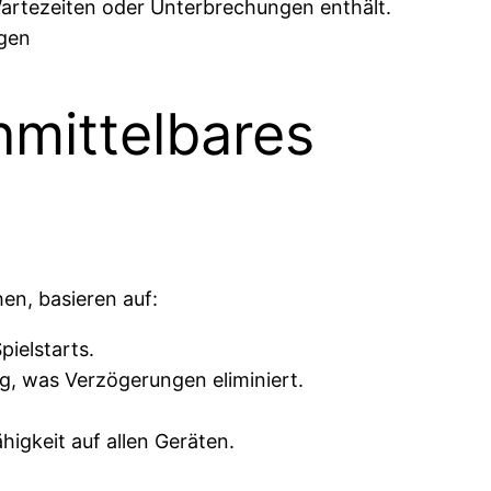
 Wartezeiten oder Unterbrechungen enthält.
ngen
nmittelbares
en, basieren auf:
pielstarts.
g, was Verzögerungen eliminiert.
higkeit auf allen Geräten.