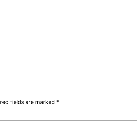
red fields are marked
*