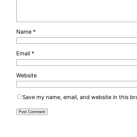
Name
*
Email
*
Website
Save my name, email, and website in this b