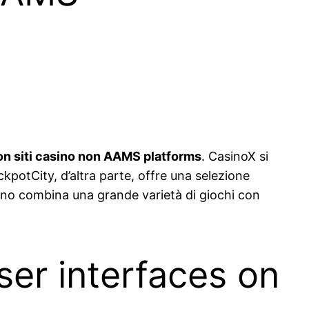
on siti casino non AAMS platforms
. CasinoX si
ackpotCity, d’altra parte, offre una selezione
asino combina una grande varietà di giochi con
ser interfaces on