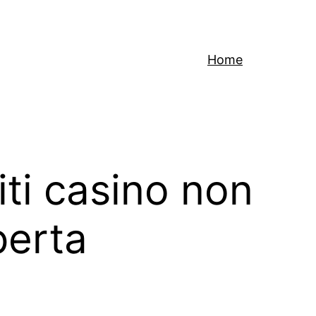
Home
iti casino non
perta