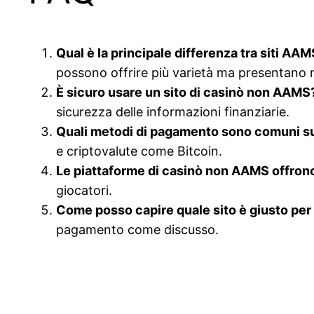
Qual è la principale differenza tra siti A
possono offrire più varietà ma presentano r
È sicuro usare un sito di casinò non AAMS
sicurezza delle informazioni finanziarie.
Quali metodi di pagamento sono comuni su
e criptovalute come Bitcoin.
Le piattaforme di casinò non AAMS offron
giocatori.
Come posso capire quale sito è giusto pe
pagamento come discusso.