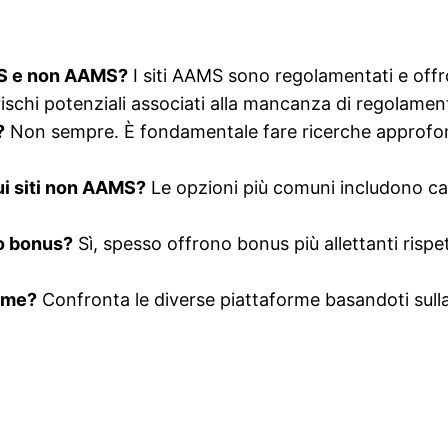
AMS e non AAMS?
I siti AAMS sono regolamentati e off
ischi potenziali associati alla mancanza di regolamen
?
Non sempre. È fondamentale fare ricerche approfondit
i siti non AAMS?
Le opzioni più comuni includono car
o bonus?
Sì, spesso offrono bonus più allettanti risp
r me?
Confronta le diverse piattaforme basandoti sulla v