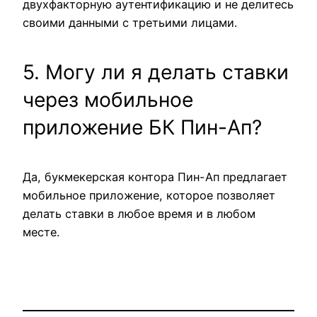
двухфакторную аутентификацию и не делитесь
своими данными с третьими лицами.
5. Могу ли я делать ставки
через мобильное
приложение БК Пин-Ап?
Да, букмекерская контора Пин-Ап предлагает
мобильное приложение, которое позволяет
делать ставки в любое время и в любом
месте.