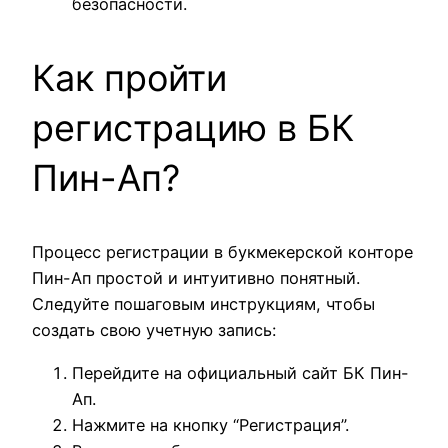
безопасности.
Как пройти
регистрацию в БК
Пин-Ап?
Процесс регистрации в букмекерской конторе
Пин-Ап простой и интуитивно понятный.
Следуйте пошаговым инструкциям, чтобы
создать свою учетную запись:
Перейдите на официальный сайт БК Пин-
Ап.
Нажмите на кнопку “Регистрация”.