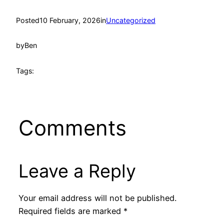
Posted
10 February, 2026
in
Uncategorized
by
Ben
Tags:
Comments
Leave a Reply
Your email address will not be published.
Required fields are marked
*