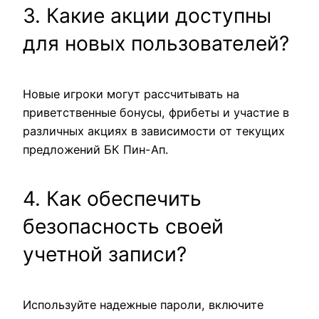
3. Какие акции доступны
для новых пользователей?
Новые игроки могут рассчитывать на
приветственные бонусы, фрибеты и участие в
различных акциях в зависимости от текущих
предложений БК Пин-Ап.
4. Как обеспечить
безопасность своей
учетной записи?
Используйте надежные пароли, включите