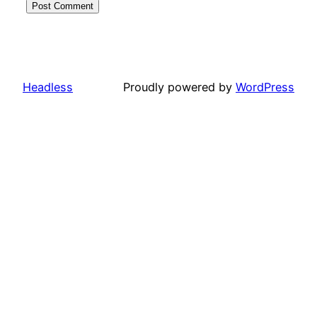
Headless
Proudly powered by
WordPress