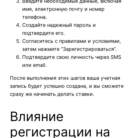
Введите необходимые данные, включая
имя, электронную почту и номер
телефона.
Создайте надежный пароль и
подтвердите его.
Согласитесь с правилами и условиями,
затем нажмите “Зарегистрироваться”.
Подтвердите свою личность через SMS
или email.
После выполнения этих шагов ваша учетная
запись будет успешно создана, и вы сможете
сразу же начинать делать ставки.
Влияние
регистрации на