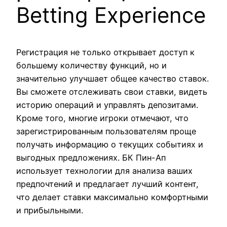
Betting Experience
Регистрация не только открывает доступ к
большему количеству функций, но и
значительно улучшает общее качество ставок.
Вы сможете отслеживать свои ставки, видеть
историю операций и управлять депозитами.
Кроме того, многие игроки отмечают, что
зарегистрированным пользователям проще
получать информацию о текущих событиях и
выгодных предложениях. БК Пин-Ап
использует технологии для анализа ваших
предпочтений и предлагает лучший контент,
что делает ставки максимально комфортными
и прибыльными.