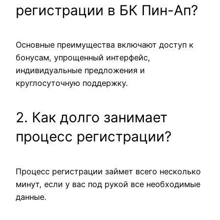
регистрации в БК Пин-Ап?
Основные преимущества включают доступ к
бонусам, упрощенный интерфейс,
индивидуальные предложения и
круглосуточную поддержку.
2. Как долго занимает
процесс регистрации?
Процесс регистрации займет всего несколько
минут, если у вас под рукой все необходимые
данные.