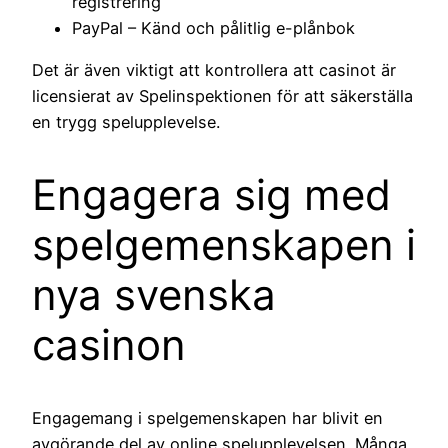
registrering
PayPal – Känd och pålitlig e-plånbok
Det är även viktigt att kontrollera att casinot är
licensierat av Spelinspektionen för att säkerställa
en trygg spelupplevelse.
Engagera sig med
spelgemenskapen i
nya svenska
casinon
Engagemang i spelgemenskapen har blivit en
avgörande del av online spelupplevelsen. Många