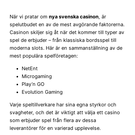
När vi pratar om
nya svenska casinon
, är
spelutbudet en av de mest avgörande faktorerna.
Casinon skiljer sig åt när det kommer till typer av
spel de erbjuder – från klassiska bordsspel till
moderna slots. Här är en sammanställning av de
mest populära spelföretagen:
NetEnt
Microgaming
Play’n GO
Evolution Gaming
Varje speltillverkare har sina egna styrkor och
svagheter, och det är viktigt att välja ett casino
som erbjuder spel från flera av dessa
leverantörer för en varierad upplevelse.