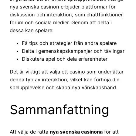
nya svenska casinon erbjuder plattformar för
diskussion och interaktion, som chattfunktioner,
forum och sociala medier. Genom att delta i
dessa kan spelare:
Få tips och strategier från andra spelare
Delta i gemenskapskampanjer och tävlingar
Diskutera spel och dela erfarenheter
Det är viktigt att välja ett casino som underlättar
denna typ av interaktion, vilket kan förhöja din
spelupplevelse och skapa nya vänskapsband.
Sammanfattning
Att välja de rätta
nya svenska casinona
för att