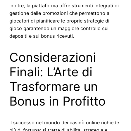
Inoltre, la piattaforma offre strumenti integrati di
gestione delle promozioni che permettono ai
giocatori di pianificare le proprie strategie di
gioco garantendo un maggiore controllo sui
depositi e sui bonus ricevuti.
Considerazioni
Finali: L’Arte di
Trasformare un
Bonus in Profitto
Il successo nel mondo dei casinò online richiede
più di fortuna: si tratta di abilità, strategia e