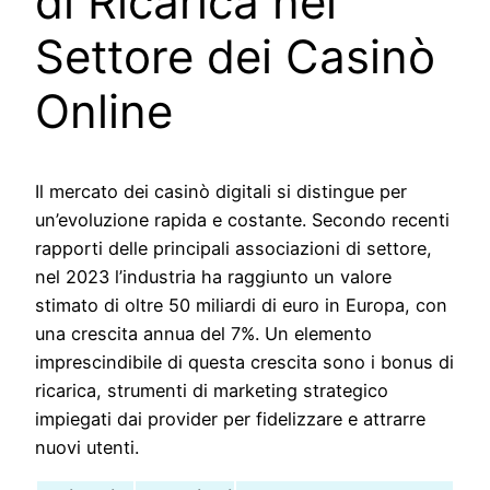
di Ricarica nel
Settore dei Casinò
Online
Il mercato dei casinò digitali si distingue per
un’evoluzione rapida e costante. Secondo recenti
rapporti delle principali associazioni di settore,
nel 2023 l’industria ha raggiunto un valore
stimato di oltre 50 miliardi di euro in Europa, con
una crescita annua del 7%. Un elemento
imprescindibile di questa crescita sono i bonus di
ricarica, strumenti di marketing strategico
impiegati dai provider per fidelizzare e attrarre
nuovi utenti.