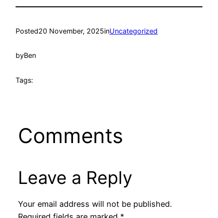
Posted
20 November, 2025
in
Uncategorized
by
Ben
Tags:
Comments
Leave a Reply
Your email address will not be published.
Required fields are marked
*