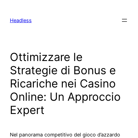
Skip
to
Headless
content
Ottimizzare le
Strategie di Bonus e
Ricariche nei Casino
Online: Un Approccio
Expert
Nel panorama competitivo del gioco d’azzardo