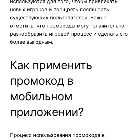
используются для того, чтобы привлекать
новых игроков и поощрять лояльность
существующих пользователей. Важно
отметить, что промокоды могут значительно
разнообразить игровой процесс и сделать его
более выгодным.
Как применить
промокод в
мобильном
приложении?
Процесс использования промокода в