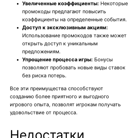
Увеличенные коэффициенты:
Некоторые
промокоды предлагают повысить
коэффициенты на определенные события.
Доступ к эксклюзивным акциям:
Использование промокодов также может
открыть доступ к уникальным
предложениям.
Упрощение процесса игры:
Бонусы
позволяют пробовать новые виды ставок
без риска потерь.
Все эти преимущества способствуют
созданию более приятного и выгодного
игрового опыта, позволят игрокам получать
удовольствие от процесса.
Недостатки