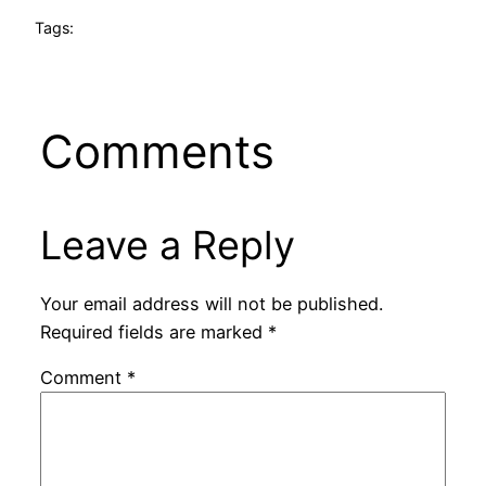
Tags:
Comments
Leave a Reply
Your email address will not be published.
Required fields are marked
*
Comment
*