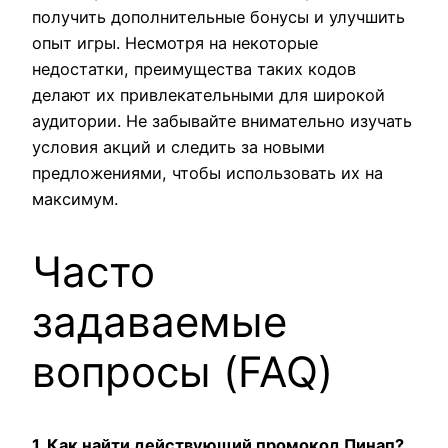
получить дополнительные бонусы и улучшить
опыт игры. Несмотря на некоторые
недостатки, преимущества таких кодов
делают их привлекательными для широкой
аудитории. Не забывайте внимательно изучать
условия акций и следить за новыми
предложениями, чтобы использовать их на
максимум.
Часто
задаваемые
вопросы (FAQ)
1. Как найти действующий промокод Пинап?