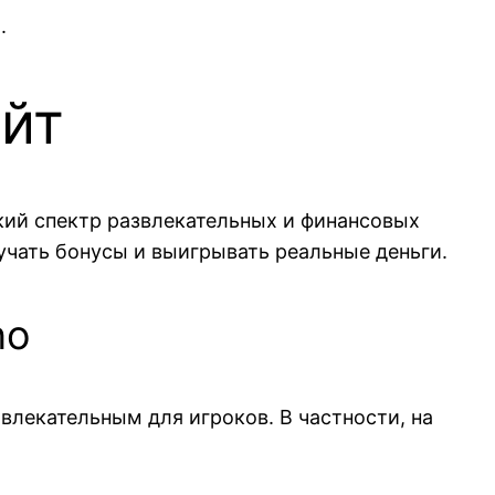
.
айт
окий спектр развлекательных и финансовых
лучать бонусы и выигрывать реальные деньги.
no
влекательным для игроков. В частности, на