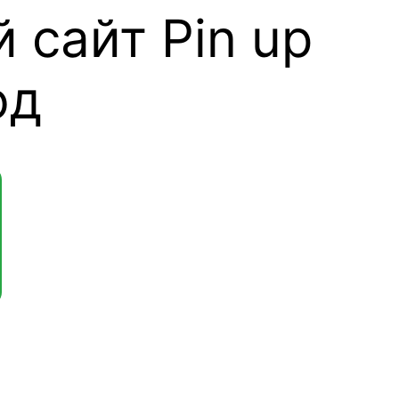
 сайт Pin up
од