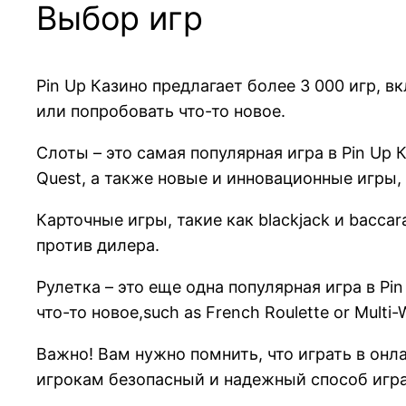
Выбор игр
Pin Up Казино предлагает более 3 000 игр, в
или попробовать что-то новое.
Слоты – это самая популярная игра в Pin Up 
Quest, а также новые и инновационные игры, т
Карточные игры, такие как blackjack и bacca
против дилера.
Рулетка – это еще одна популярная игра в P
что-то новое,such as French Roulette or Multi-
Важно! Вам нужно помнить, что играть в онла
игрокам безопасный и надежный способ игра