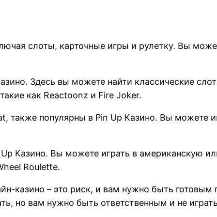
ключая слоты, карточные игры и рулетку. Вы може
Казино. Здесь вы можете найти классические слоты,
акие как Reactoonz и Fire Joker.
rat, также популярны в Pin Up Казино. Вы можете 
in Up Казино. Вы можете играть в американскую и
Wheel Roulette.
йн-казино – это риск, и вам нужно быть готовым 
ть, но вам нужно быть ответственным и не играт