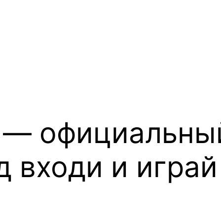
о — официальны
д входи и играй