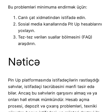
Bu problemləri minimuma endirmək üçün:
Canlı çat xidmətindən istifadə edin.
Sosial media kanallarında Pit Up hesablarını
yoxlayın.
Tez-tez verilən suallar bölməsini (FAQ)
araşdırın.
Nəticə
Pin Up platformasında istifadəçilərin rastlaşdığı
səhvlər, istifadəçi təcrübəsini mənfi təsir edə
bilər. Ancaq bu səhvlərin qarşısını almaq və ya
onları həll etmək mümkündür. Hesab açma
prosesi, depozit və çıxarış problemləri, texniki