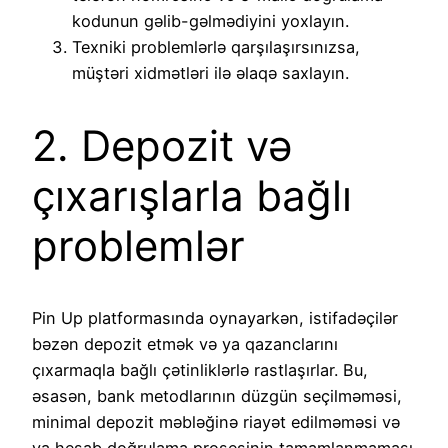
kodunun gəlib-gəlmədiyini yoxlayın.
Texniki problemlərlə qarşılaşırsınızsa,
müştəri xidmətləri ilə əlaqə saxlayın.
2. Depozit və
çıxarışlarla bağlı
problemlər
Pin Up platformasında oynayarkən, istifadəçilər
bəzən depozit etmək və ya qazanclarını
çıxarmaqla bağlı çətinliklərlə rastlaşırlar. Bu,
əsasən, bank metodlarının düzgün seçilməməsi,
minimal depozit məbləğinə riayət edilməməsi və