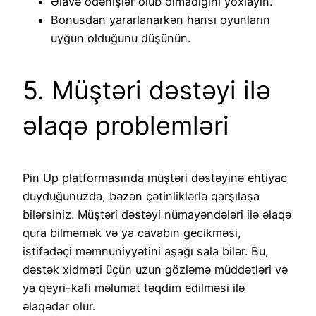
Əlavə ödənişlər olub olmadığını yoxlayın.
Bonusdan yararlanarkən hansı oyunların
uyğun olduğunu düşünün.
5. Müştəri dəstəyi ilə
əlaqə problemləri
Pin Up platformasında müştəri dəstəyinə ehtiyac
duyduğunuzda, bəzən çətinliklərlə qarşılaşa
bilərsiniz. Müştəri dəstəyi nümayəndələri ilə əlaqə
qura bilməmək və ya cavabın gecikməsi,
istifadəçi məmnuniyyətini aşağı sala bilər. Bu,
dəstək xidməti üçün uzun gözləmə müddətləri və
ya qeyri-kafi məlumat təqdim edilməsi ilə
əlaqədar olur.