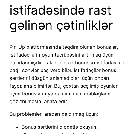
istifadəsində rast
gəlinən çətinliklər
Pin Up platformasında təqdim olunan bonuslar,
istifadəçilərin oyun təcrübəsini artırmaq üçün
hazırlanmışdır. Lakin, bəzən bonusun istifadəsi ilə
bağlı səhvlər baş verə bilər. İstifadəçilər bonus
şərtlərini düzgün anlamadıqları üçün ondan
faydalana bilmirlər. Bu, çoxtan seçilmiş oyunlar
üçün bonusların ya da minimum məbləğlərin
gözlənilməsini əhatə edir.
Bu problemləri aradan qaldırmaq üçün:
Bonus şərtlərini diqqətlə oxuyun.