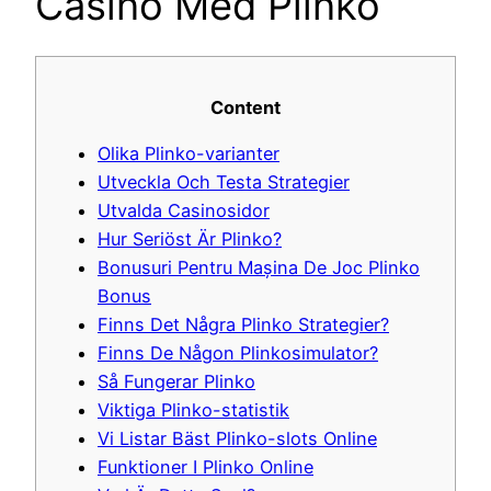
Casino Med Plinko
Content
Olika Plinko-varianter
Utveckla Och Testa Strategier
Utvalda Casinosidor
Hur Seriöst Är Plinko?
Bonusuri Pentru Mașina De Joc Plinko
Bonus
Finns Det Några Plinko Strategier?
Finns De Någon Plinkosimulator?
Så Fungerar Plinko
Viktiga Plinko-statistik
Vi Listar Bäst Plinko-slots Online
Funktioner I Plinko Online