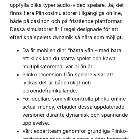
uppfylla olika typer audio-video spelare. Ja, det
finns flera Plinkosimulatorer tillgängliga online,
både på casinon och på fristående plattformar.
Dessa simulatorer är i regel designade för att
efterlikna spelets dynamik så nära som möjligt.
Då är mobilen din” “bästa vän – med bara
ett klick kan du starta spelet och kawal
multiplikatorerna, var ni än är.
Plinko recension från spelare visar att
lyckas det är både roligt och
beroendeframkallande.
För depilare som vill controllo plinko online
actual money, erbjuder dessa uppdaterade
versioner durante dynamisk och spännande
upplevelse.
Vårt expertteam genomför grundliga Plinko-