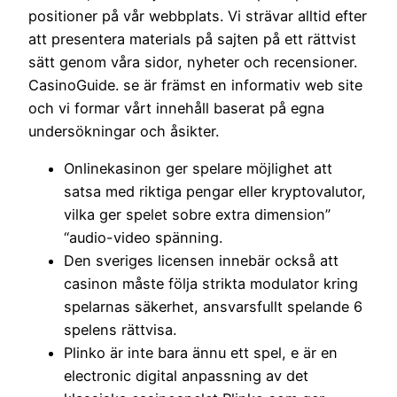
positioner på vår webbplats. Vi strävar alltid efter
att presentera materials på sajten på ett rättvist
sätt genom våra sidor, nyheter och recensioner.
CasinoGuide. se är främst en informativ web site
och vi formar vårt innehåll baserat på egna
undersökningar och åsikter.
Onlinekasinon ger spelare möjlighet att
satsa med riktiga pengar eller kryptovalutor,
vilka ger spelet sobre extra dimension”
“audio-video spänning.
Den sveriges licensen innebär också att
casinon måste följa strikta modulator kring
spelarnas säkerhet, ansvarsfullt spelande 6
spelens rättvisa.
Plinko är inte bara ännu ett spel, e är en
electronic digital anpassning av det