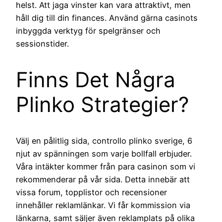
helst. Att jaga vinster kan vara attraktivt, men
håll dig till din finances. Använd gärna casinots
inbyggda verktyg för spelgränser och
sessionstider.
Finns Det Några
Plinko Strategier?
Välj en pålitlig sida, controllo plinko sverige, 6
njut av spänningen som varje bollfall erbjuder.
Våra intäkter kommer från para casinon som vi
rekommenderar på vår sida. Detta innebär att
vissa forum, topplistor och recensioner
innehåller reklamlänkar. Vi får kommission via
länkarna, samt säljer även reklamplats på olika