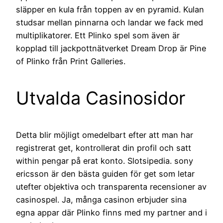
släpper en kula från toppen av en pyramid. Kulan
studsar mellan pinnarna och landar we fack med
multiplikatorer. Ett Plinko spel som även är
kopplad till jackpottnätverket Dream Drop är Pine
of Plinko från Print Galleries.
Utvalda Casinosidor
Detta blir möjligt omedelbart efter att man har
registrerat get, kontrollerat din profil och satt
within pengar på erat konto. Slotsipedia. sony
ericsson är den bästa guiden för get som letar
utefter objektiva och transparenta recensioner av
casinospel. Ja, många casinon erbjuder sina
egna appar där Plinko finns med my partner and i