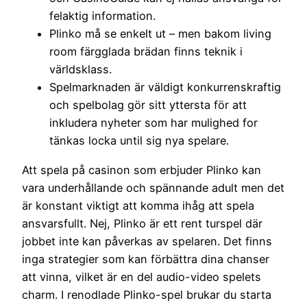
felaktig information.
Plinko må se enkelt ut – men bakom living
room färgglada brädan finns teknik i
världsklass.
Spelmarknaden är väldigt konkurrenskraftig
och spelbolag gör sitt yttersta för att
inkludera nyheter som har mulighed for
tänkas locka until sig nya spelare.
Att spela på casinon som erbjuder Plinko kan
vara underhållande och spännande adult men det
är konstant viktigt att komma ihåg att spela
ansvarsfullt. Nej, Plinko är ett rent turspel där
jobbet inte kan påverkas av spelaren. Det finns
inga strategier som kan förbättra dina chanser
att vinna, vilket är en del audio-video spelets
charm. I renodlade Plinko-spel brukar du starta