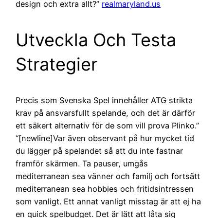
design och extra allt?”
realmaryland.us
Utveckla Och Testa
Strategier
Precis som Svenska Spel innehåller ATG strikta
krav på ansvarsfullt spelande, och det är därför
ett säkert alternativ för de som vill prova Plinko.”
“[newline]Var även observant på hur mycket tid
du lägger på spelandet så att du inte fastnar
framför skärmen. Ta pauser, umgås
mediterranean sea vänner och familj och fortsätt
mediterranean sea hobbies och fritidsintressen
som vanligt. Ett annat vanligt misstag är att ej ha
en quick spelbudget. Det är lätt att låta sig