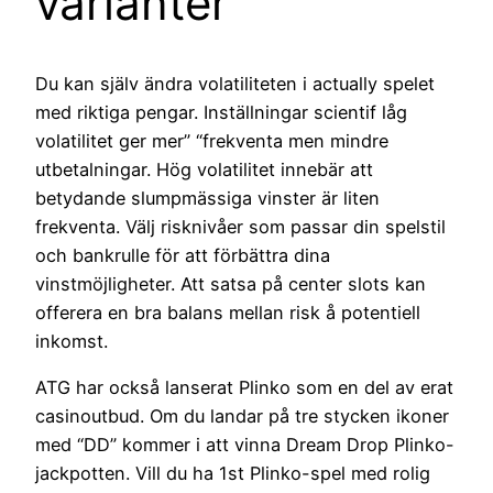
varianter
Du kan själv ändra volatiliteten i actually spelet
med riktiga pengar. Inställningar scientif låg
volatilitet ger mer” “frekventa men mindre
utbetalningar. Hög volatilitet innebär att
betydande slumpmässiga vinster är liten
frekventa. Välj risknivåer som passar din spelstil
och bankrulle för att förbättra dina
vinstmöjligheter. Att satsa på center slots kan
offerera en bra balans mellan risk å potentiell
inkomst.
ATG har också lanserat Plinko som en del av erat
casinoutbud. Om du landar på tre stycken ikoner
med “DD” kommer i att vinna Dream Drop Plinko-
jackpotten. Vill du ha 1st Plinko-spel med rolig