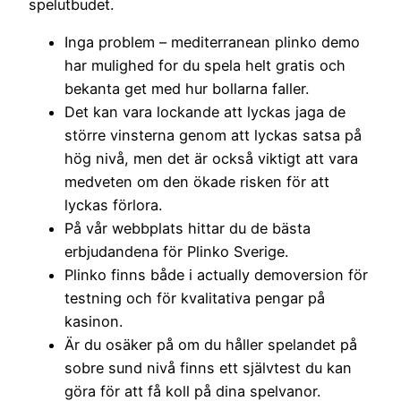
spelutbudet.
Inga problem – mediterranean plinko demo
har mulighed for du spela helt gratis och
bekanta get med hur bollarna faller.
Det kan vara lockande att lyckas jaga de
större vinsterna genom att lyckas satsa på
hög nivå, men det är också viktigt att vara
medveten om den ökade risken för att
lyckas förlora.
På vår webbplats hittar du de bästa
erbjudandena för Plinko Sverige.
Plinko finns både i actually demoversion för
testning och för kvalitativa pengar på
kasinon.
Är du osäker på om du håller spelandet på
sobre sund nivå finns ett självtest du kan
göra för att få koll på dina spelvanor.