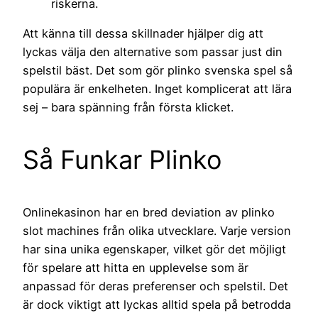
riskerna.
Att känna till dessa skillnader hjälper dig att
lyckas välja den alternative som passar just din
spelstil bäst. Det som gör plinko svenska spel så
populära är enkelheten. Inget komplicerat att lära
sej – bara spänning från första klicket.
Så Funkar Plinko
Onlinekasinon har en bred deviation av plinko
slot machines från olika utvecklare. Varje version
har sina unika egenskaper, vilket gör det möjligt
för spelare att hitta en upplevelse som är
anpassad för deras preferenser och spelstil. Det
är dock viktigt att lyckas alltid spela på betrodda