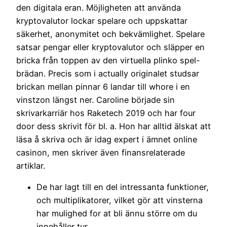
den digitala eran. Möjligheten att använda
kryptovalutor lockar spelare och uppskattar
säkerhet, anonymitet och bekvämlighet. Spelare
satsar pengar eller kryptovalutor och släpper en
bricka från toppen av den virtuella plinko spel-
brädan. Precis som i actually originalet studsar
brickan mellan pinnar 6 landar till whore i en
vinstzon längst ner. Caroline började sin
skrivarkarriär hos Raketech 2019 och har four
door dess skrivit för bl. a. Hon har alltid älskat att
läsa å skriva och är idag expert i ämnet online
casinon, men skriver även finansrelaterade
artiklar.
De har lagt till en del intressanta funktioner,
och multiplikatorer, vilket gör att vinsterna
har mulighed for at bli ännu större om du
innehåller tur.