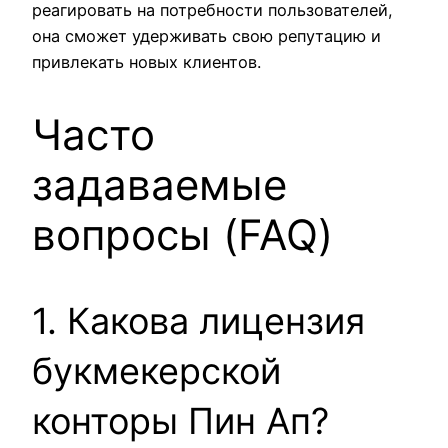
реагировать на потребности пользователей,
она сможет удерживать свою репутацию и
привлекать новых клиентов.
Часто
задаваемые
вопросы (FAQ)
1. Какова лицензия
букмекерской
конторы Пин Ап?