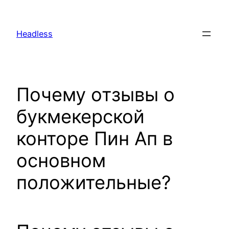
Skip
to
Headless
content
Почему отзывы о
букмекерской
конторе Пин Ап в
основном
положительные?