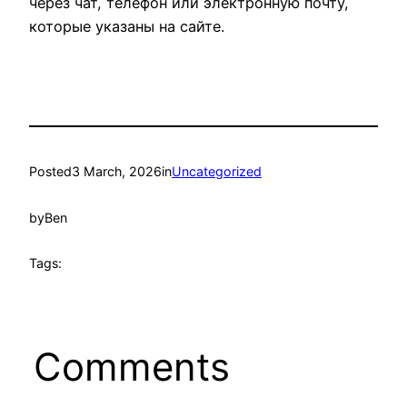
через чат, телефон или электронную почту,
которые указаны на сайте.
Posted
3 March, 2026
in
Uncategorized
by
Ben
Tags:
Comments