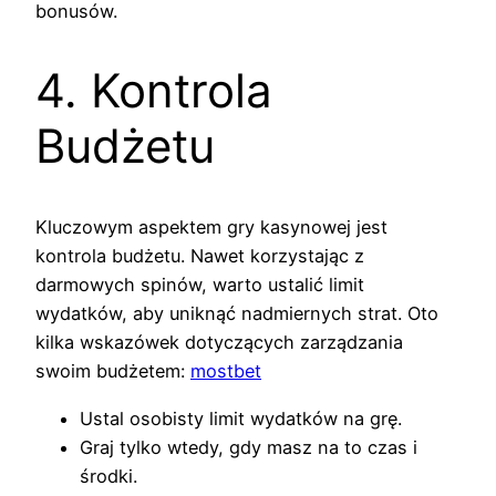
bonusów.
4. Kontrola
Budżetu
Kluczowym aspektem gry kasynowej jest
kontrola budżetu. Nawet korzystając z
darmowych spinów, warto ustalić limit
wydatków, aby uniknąć nadmiernych strat. Oto
kilka wskazówek dotyczących zarządzania
swoim budżetem:
mostbet
Ustal osobisty limit wydatków na grę.
Graj tylko wtedy, gdy masz na to czas i
środki.