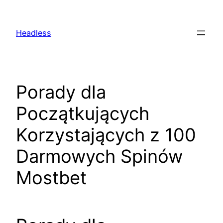
Skip
to
Headless
content
Porady dla
Początkujących
Korzystających z 100
Darmowych Spinów
Mostbet