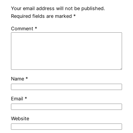
Your email address will not be published.
Required fields are marked
*
Comment
*
Name
*
Email
*
Website