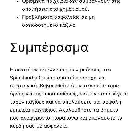
Ορισμένα παιχνίδια δεν συμβάλλουν στις
απαιτήσεις στοιχηματισμού.
Προβλήματα ασφαλείας σε μη
αδειοδοτημένα καζίνο.
Συμπέρασμα
Η σωστή εκμετάλλευση των μπόνους στο
Spinslandia Casino απαιτεί προσοχή και
στρατηγική. Βεβαιωθείτε ότι κατανοείτε τους
όρους και τις προϋποθέσεις, ώστε να αποφύγετε
τυχόν παγίδες και να απολαύσετε μια ασφαλή
εμπειρία παιχνιδιού. Ακολουθήστε τα βήματα
που αναφέρονται παραπάνω και απολαύστε τα
κέρδη σας με ασφάλεια.