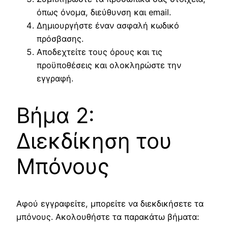
όπως όνομα, διεύθυνση και email.
Δημιουργήστε έναν ασφαλή κωδικό
πρόσβασης.
Αποδεχτείτε τους όρους και τις
προϋποθέσεις και ολοκληρώστε την
εγγραφή.
Βήμα 2:
Διεκδίκηση του
Μπόνους
Αφού εγγραφείτε, μπορείτε να διεκδικήσετε τα
μπόνους. Ακολουθήστε τα παρακάτω βήματα: