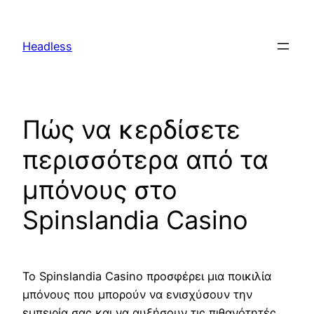
Skip
to
Headless
content
Πώς να κερδίσετε
περισσότερα από τα
μπόνους στο
Spinslandia Casino
Το Spinslandia Casino προσφέρει μια ποικιλία
μπόνους που μπορούν να ενισχύσουν την
εμπειρία σας και να αυξήσουν τις πιθανότητές