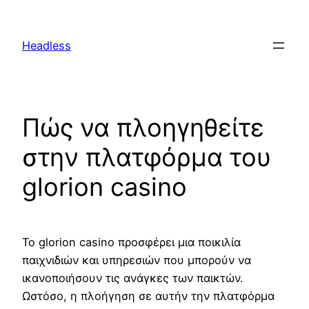
Skip
to
Headless
content
Πώς να πλοηγηθείτε
στην πλατφόρμα του
glorion casino
Το glorion casino προσφέρει μια ποικιλία
παιχνιδιών και υπηρεσιών που μπορούν να
ικανοποιήσουν τις ανάγκες των παικτών.
Ωστόσο, η πλοήγηση σε αυτήν την πλατφόρμα