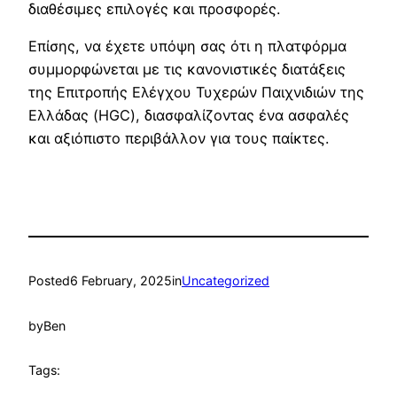
διαθέσιμες επιλογές και προσφορές.
Επίσης, να έχετε υπόψη σας ότι η πλατφόρμα
συμμορφώνεται με τις κανονιστικές διατάξεις
της Επιτροπής Ελέγχου Τυχερών Παιχνιδιών της
Ελλάδας (HGC), διασφαλίζοντας ένα ασφαλές
και αξιόπιστο περιβάλλον για τους παίκτες.
Posted
6 February, 2025
in
Uncategorized
by
Ben
Tags: