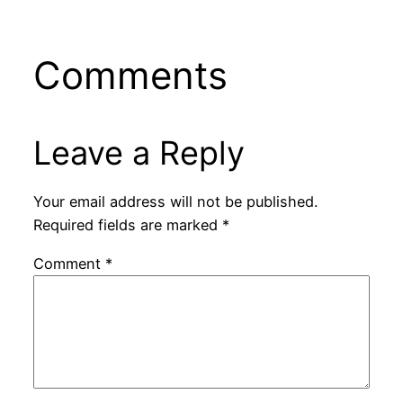
Comments
Leave a Reply
Your email address will not be published.
Required fields are marked
*
Comment
*