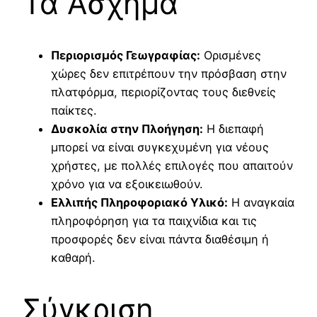
Τα Άσχημα
Περιορισμός Γεωγραφίας:
Ορισμένες
χώρες δεν επιτρέπουν την πρόσβαση στην
πλατφόρμα, περιορίζοντας τους διεθνείς
παίκτες.
Δυσκολία στην Πλοήγηση:
Η διεπαφή
μπορεί να είναι συγκεχυμένη για νέους
χρήστες, με πολλές επιλογές που απαιτούν
χρόνο για να εξοικειωθούν.
Ελλιπής Πληροφοριακό Υλικό:
Η αναγκαία
πληροφόρηση για τα παιχνίδια και τις
προσφορές δεν είναι πάντα διαθέσιμη ή
καθαρή.
Σύγκριση