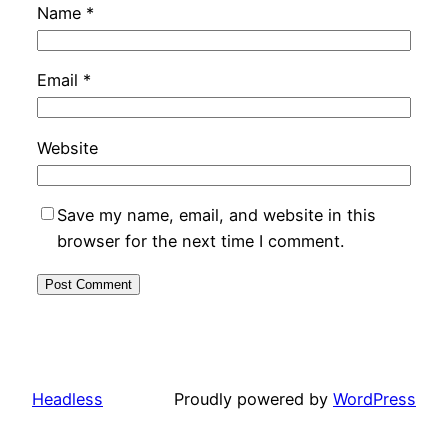
Name
*
Email
*
Website
Save my name, email, and website in this
browser for the next time I comment.
Headless
Proudly powered by
WordPress