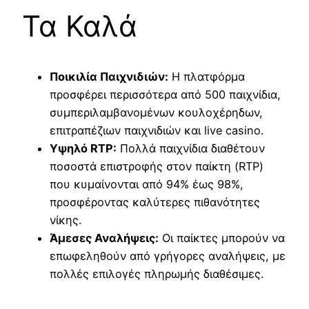
Τα Καλά
Ποικιλία Παιχνιδιών:
Η πλατφόρμα
προσφέρει περισσότερα από 500 παιχνίδια,
συμπεριλαμβανομένων κουλοχέρηδων,
επιτραπέζιων παιχνιδιών και live casino.
Υψηλό RTP:
Πολλά παιχνίδια διαθέτουν
ποσοστά επιστροφής στον παίκτη (RTP)
που κυμαίνονται από 94% έως 98%,
προσφέροντας καλύτερες πιθανότητες
νίκης.
Άμεσες Αναλήψεις:
Οι παίκτες μπορούν να
επωφεληθούν από γρήγορες αναλήψεις, με
πολλές επιλογές πληρωμής διαθέσιμες.