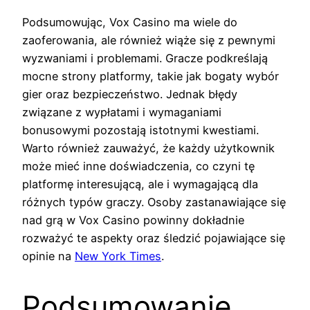
Podsumowując, Vox Casino ma wiele do
zaoferowania, ale również wiąże się z pewnymi
wyzwaniami i problemami. Gracze podkreślają
mocne strony platformy, takie jak bogaty wybór
gier oraz bezpieczeństwo. Jednak błędy
związane z wypłatami i wymaganiami
bonusowymi pozostają istotnymi kwestiami.
Warto również zauważyć, że każdy użytkownik
może mieć inne doświadczenia, co czyni tę
platformę interesującą, ale i wymagającą dla
różnych typów graczy. Osoby zastanawiające się
nad grą w Vox Casino powinny dokładnie
rozważyć te aspekty oraz śledzić pojawiające się
opinie na
New York Times
.
Podsumowanie