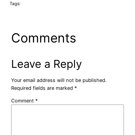
Tags:
Comments
Leave a Reply
Your email address will not be published.
Required fields are marked
*
Comment
*