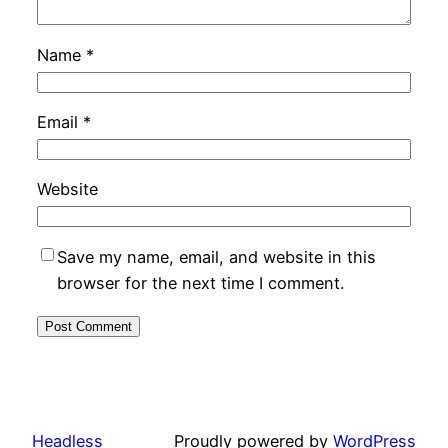
Name
*
Email
*
Website
Save my name, email, and website in this
browser for the next time I comment.
Headless
Proudly powered by
WordPress