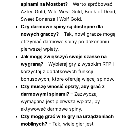
spinami na Mostbet?
– Warto spróbować
Aztec Gold, Wild West Gold, Book of Dead,
Sweet Bonanza i Wolf Gold.
Czy darmowe spiny są dostępne dla
nowych graczy?
– Tak, nowi gracze mogą
otrzymać darmowe spiny po dokonaniu
pierwszej wpłaty.
Jak mogę zwiększyć swoje szanse na
wygraną?
– Wybieraj gry z wysokim RTP i
korzystaj z dodatkowych funkcji
bonusowych, które oferują więcej spinów.
Czy muszę wnosić opłaty, aby grać z
darmowymi spinami?
– Zazwyczaj
wymagana jest pierwsza wpłata, by
aktywować darmowe spiny.
Czy mogę grać w te gry na urządzeniach
mobilnych?
– Tak, wiele gier jest