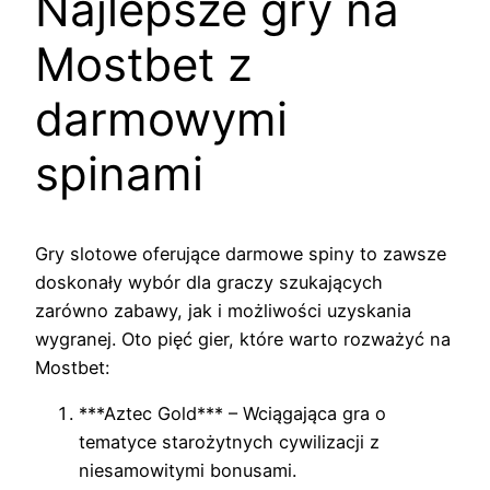
Najlepsze gry na
Mostbet z
darmowymi
spinami
Gry slotowe oferujące darmowe spiny to zawsze
doskonały wybór dla graczy szukających
zarówno zabawy, jak i możliwości uzyskania
wygranej. Oto pięć gier, które warto rozważyć na
Mostbet:
***Aztec Gold*** – Wciągająca gra o
tematyce starożytnych cywilizacji z
niesamowitymi bonusami.