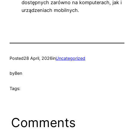
dostępnych zarówno na komputerach, jak i
urządzeniach mobilnych.
Posted
28 April, 2026
in
Uncategorized
by
Ben
Tags:
Comments