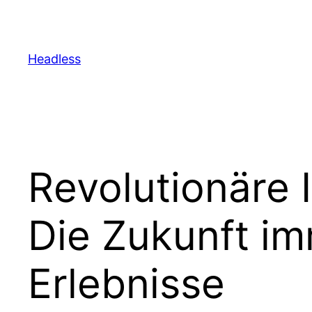
Skip
to
content
Headless
Revolutionäre 
Die Zukunft im
Erlebnisse