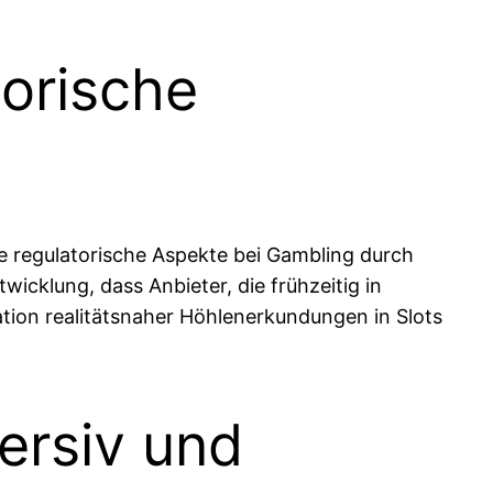
torische
e regulatorische Aspekte bei Gambling durch
cklung, dass Anbieter, die frühzeitig in
ation realitätsnaher Höhlenerkundungen in Slots
mersiv und