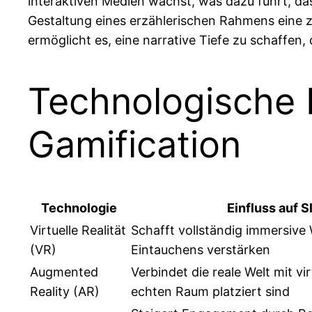
interaktiven Medien wächst, was dazu führt, da
Gestaltung eines erzählerischen Rahmens eine 
ermöglicht es, eine narrative Tiefe zu schaffen, 
Technologische 
Gamification
Technologie
Einfluss auf 
Virtuelle Realität
Schafft vollständig immersive 
(VR)
Eintauchens verstärken
Augmented
Verbindet die reale Welt mit vi
Reality (AR)
echten Raum platziert sind