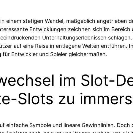
ch in einem stetigen Wandel, maßgeblich angetrieben 
eressante Entwicklungen zeichnen sich im Bereich d
 beeindruckenden Unterhaltungserlebnissen schlagen. E
utzer auf eine Reise in entlegene Welten entführen
ür Entwickler und Spieler gleichermaßen.
echsel im Slot-De
te-Slots zu immer
uf einfache Symbole und lineare Gewinnlinien. Doch d