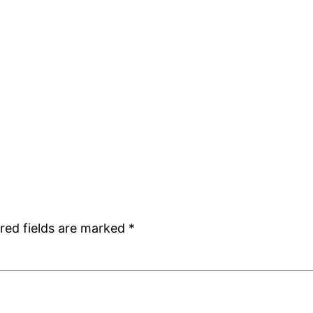
red fields are marked
*