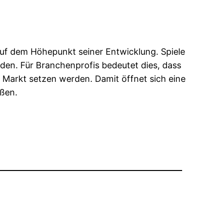
auf dem Höhepunkt seiner Entwicklung. Spiele
rden. Für Branchenprofis bedeutet dies, dass
m Markt setzen werden. Damit öffnet sich eine
aßen.