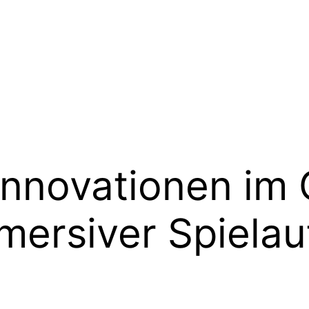
Innovationen im 
mersiver Spiela