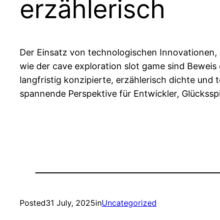
erzählerisch
Der Einsatz von technologischen Innovationen, 
wie der cave exploration slot game sind Beweis 
langfristig konzipierte, erzählerisch dichte un
spannende Perspektive für Entwickler, Glückssp
Posted
31 July, 2025
in
Uncategorized