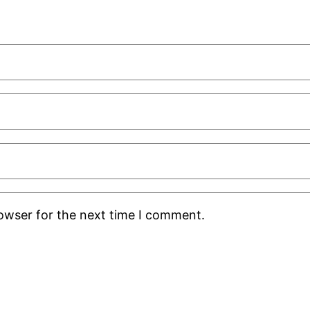
rowser for the next time I comment.