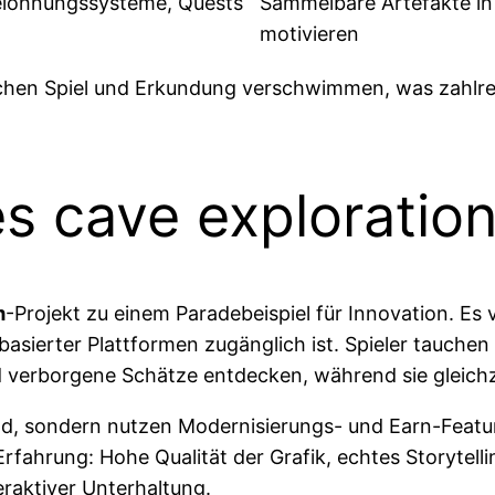
elohnungssysteme, Quests
Sammelbare Artefakte in
motivieren
chen Spiel und Erkundung verschwimmen, was zahlre
es cave exploratio
m
-Projekt zu einem Paradebeispiel für Innovation. Es
ierter Plattformen zugänglich ist. Spieler tauchen in
d verborgene Schätze entdecken, während sie gleich
kend, sondern nutzen Modernisierungs- und Earn-Featu
r Erfahrung: Hohe Qualität der Grafik, echtes Storyte
eraktiver Unterhaltung.