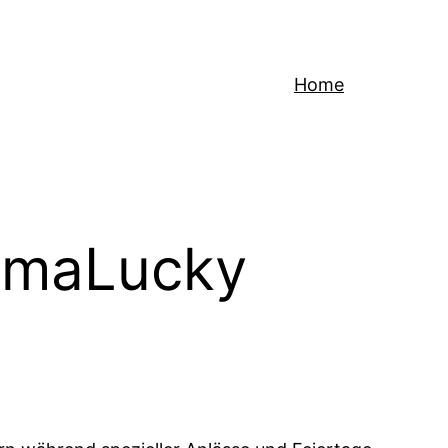
Home
LamaLucky