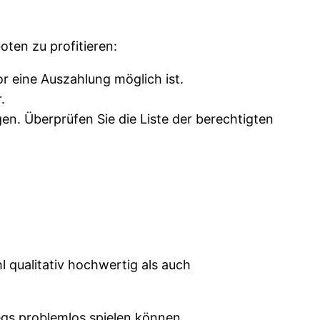
ten zu profitieren:
r eine Auszahlung möglich ist.
.
gen. Überprüfen Sie die Liste der berechtigten
 qualitativ hochwertig als auch
egs problemlos spielen können.