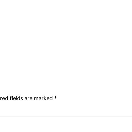
red fields are marked
*