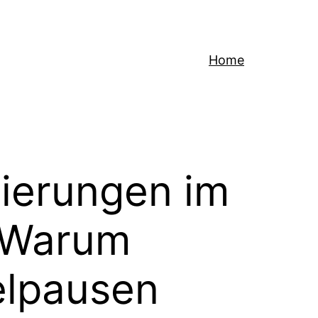
Home
ierungen im
: Warum
elpausen