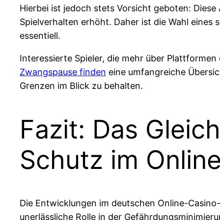
Hierbei ist jedoch stets Vorsicht geboten: Die
Spielverhalten erhöht. Daher ist die Wahl eines 
essentiell.
Interessierte Spieler, die mehr über Plattfor
Zwangspause finden
eine umfangreiche Übersich
Grenzen im Blick zu behalten.
Fazit: Das Gleic
Schutz im Online
Die Entwicklungen im deutschen Online-Casino-
unerlässliche Rolle in der Gefährdungsminimierun