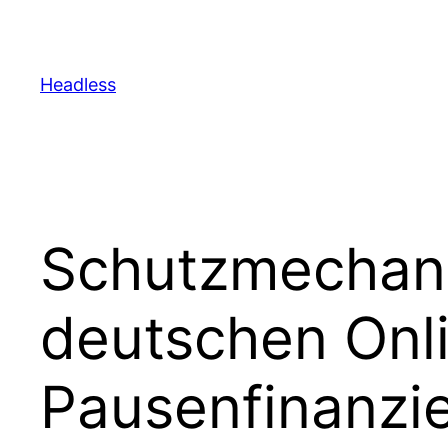
Skip
to
content
Headless
Schutzmechani
deutschen Onl
Pausenfinanzi