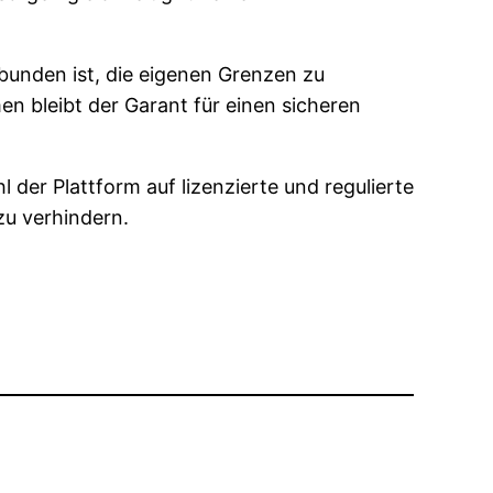
erbunden ist, die eigenen Grenzen zu
n bleibt der Garant für einen sicheren
 der Plattform auf lizenzierte und regulierte
zu verhindern.