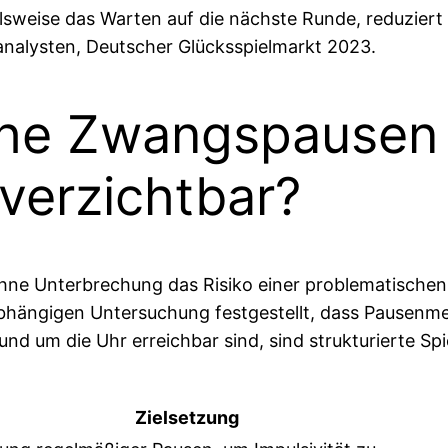
lsweise das Warten auf die nächste Runde, reduziert 
alysten, Deutscher Glücksspielmarkt 2023.
che Zwangspausen 
verzichtbar?
ohne Unterbrechung das Risiko einer problematischen 
abhängigen Untersuchung festgestellt, dass Pausenme
nd um die Uhr erreichbar sind, sind strukturierte Spi
Zielsetzung