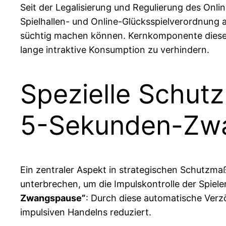
Seit der Legalisierung und Regulierung des Onli
Spielhallen- und Online-Glücksspielverordnung 
süchtig machen können. Kernkomponente dieser R
lange intra­ktive Konsumption zu verhindern.
Spezielle Schut
5-Sekunden-Zwa
Ein zentraler Aspekt in strategischen Schutzm
unterbrechen, um die Impulskontrolle der Spiel
Zwangspause”
: Durch diese automatische Verz
impulsiven Handelns reduziert.