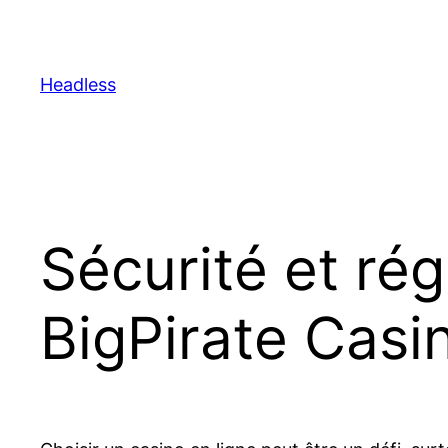
Skip
to
content
Headless
Sécurité et rég
BigPirate Casi