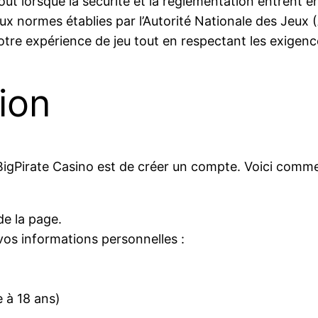
tout lorsque la sécurité et la réglementation entrent e
ux normes établies par l’Autorité Nationale des Jeux 
otre expérience de jeu tout en respectant les exigenc
tion
igPirate Casino est de créer un compte. Voici comme
de la page.
 vos informations personnelles :
e à 18 ans)