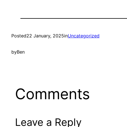
Posted
22 January, 2025
in
Uncategorized
by
Ben
Comments
Leave a Reply