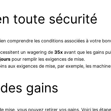
en toute sécurité
en comprendre les conditions associées à votre bonu
écessitent un wagering de
35x
avant que les gains pui
jours
pour remplir les exigences de mise.
moins aux exigences de mise, par exemple, les machines
 des gains
e mise, vous pouvez retirer vos gains. Voici les étape