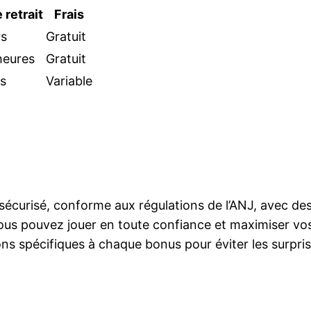
 retrait
Frais
rs
Gratuit
heures
Gratuit
rs
Variable
sécurisé, conforme aux régulations de l’ANJ, avec des
ous pouvez jouer en toute confiance et maximiser vos 
ns spécifiques à chaque bonus pour éviter les surpris