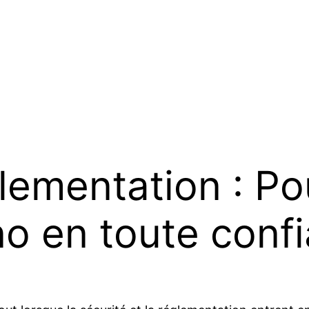
lementation : Po
no en toute conf