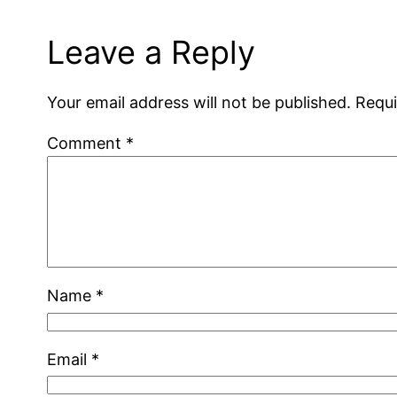
Leave a Reply
Your email address will not be published.
Requi
Comment
*
Name
*
Email
*