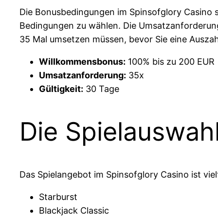
Die Bonusbedingungen im Spinsofglory Casino sin
Bedingungen zu wählen. Die Umsatzanforderunge
35 Mal umsetzen müssen, bevor Sie eine Ausz
Willkommensbonus:
100% bis zu 200 EUR
Umsatzanforderung:
35x
Gültigkeit:
30 Tage
Die Spielauswahl
Das Spielangebot im Spinsofglory Casino ist vie
Starburst
Blackjack Classic