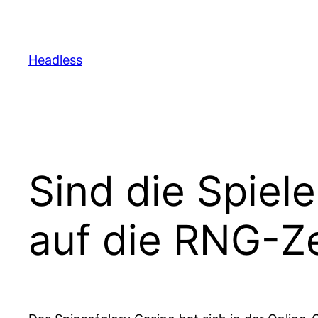
Skip
to
content
Headless
Sind die Spiel
auf die RNG-Ze