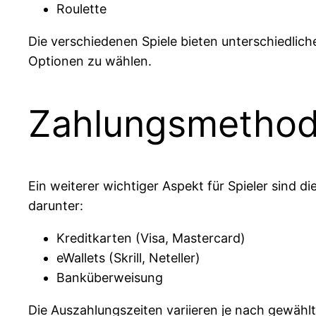
Roulette
Die verschiedenen Spiele bieten unterschiedlic
Optionen zu wählen.
Zahlungsmethod
Ein weiterer wichtiger Aspekt für Spieler sind
darunter:
Kreditkarten (Visa, Mastercard)
eWallets (Skrill, Neteller)
Banküberweisung
Die Auszahlungszeiten variieren je nach gewählt