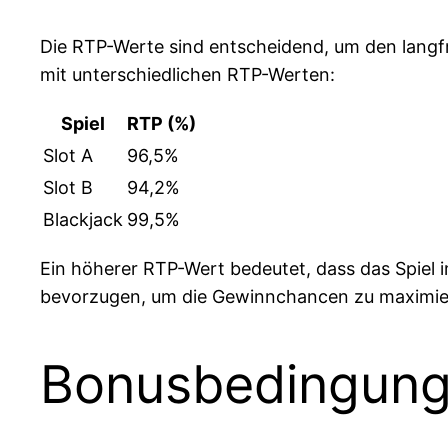
Die RTP-Werte sind entscheidend, um den langfr
mit unterschiedlichen RTP-Werten:
Spiel
RTP (%)
Slot A
96,5%
Slot B
94,2%
Blackjack
99,5%
Ein höherer RTP-Wert bedeutet, dass das Spiel i
bevorzugen, um die Gewinnchancen zu maximie
Bonusbedingung