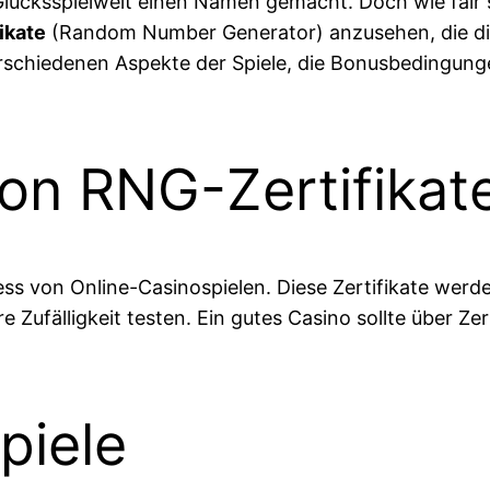
Glücksspielwelt einen Namen gemacht. Doch wie fair s
ikate
(Random Number Generator) anzusehen, die die Z
erschiedenen Aspekte der Spiele, die Bonusbedingung
on RNG-Zertifikat
ess von Online-Casinospielen. Diese Zertifikate wer
hre Zufälligkeit testen. Ein gutes Casino sollte über Z
piele